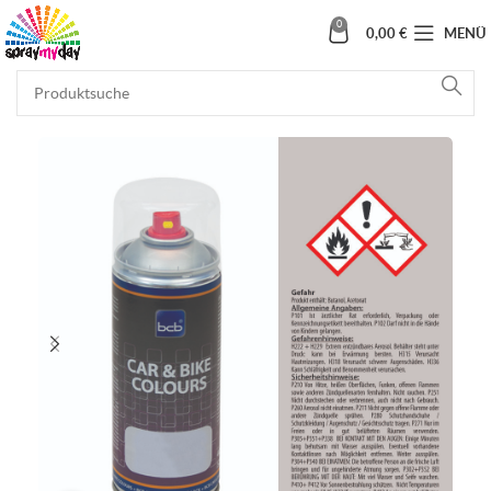
0
0,00
€
MENÜ