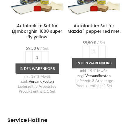
Autolack im Set für
Autolack im Set für
Aut
Lamborghini 1000 super
Mazda 1 pepper red met.
fly yellow
59,50
€
Set
59,50
€
Set
IN DEN WARENKORB
IN DEN WARENKORB
inkl. 19 % MwSt.
zzgl.
Versandkosten
inkl. 19 % MwSt.
Lieferzeit:
3 Arbeitstge
zzgl.
Versandkosten
Produkt enthält: 1
Set
Lieferzeit:
3 Arbeitstge
Produkt enthält: 1
Set
Service Hotline