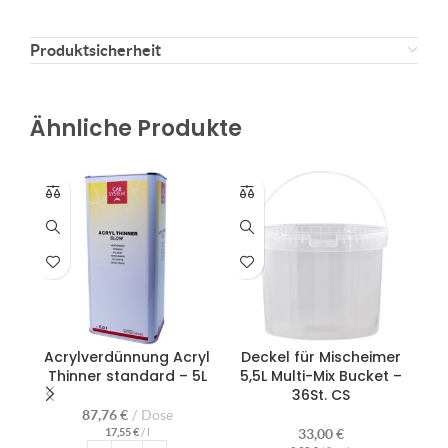
Produktsicherheit
Ähnliche Produkte
Acrylverdünnung Acryl
Deckel für Mischeimer
Hä
Thinner standard – 5L
5,5L Multi-Mix Bucket –
Kl
36St. CS
87,76
€
Dose
17,55
€
/
l
33,00
€