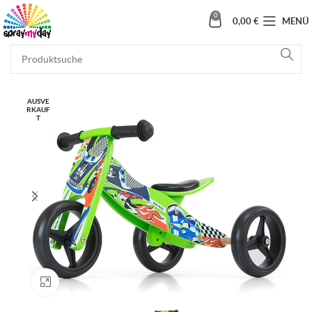
0
0,00
€
MENÜ
AUSVE
RKAUF
T
Klick zum Vergrößern