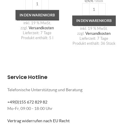
0,92
€
/
Stück
IN DEN WARENKORB
IN DEN WARENKORB
inkl. 19 % MwSt.
zzgl.
Versandkosten
inkl. 19 % MwSt.
Lieferzeit:
7 Tage
zzgl.
Versandkosten
Produkt enthält: 5
l
Lieferzeit:
7 Tage
Produkt enthält: 36
Stück
Service Hotline
Telefonische Unterstützung und Beratung
+49(0)155 672 829 82
Mo-Fr, 09:00 - 18:00 Uhr
Vertrag widerrufen nach EU Recht