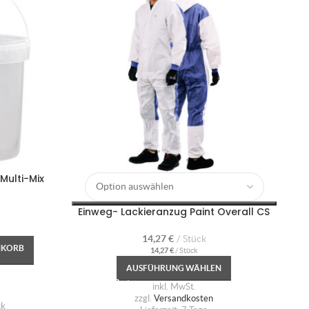
Multi-Mix
Einweg- Lackieranzug Paint Overall CS
14,27
€
Stück
NKORB
14,27
€
/
Stück
AUSFÜHRUNG WÄHLEN
inkl. MwSt.
zzgl.
Versandkosten
ck