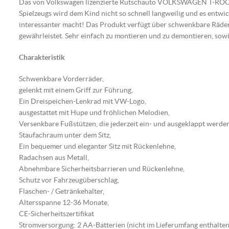
Das von Volkswagen lizenzierte Rutschauto VOLKSWAGEN T-ROC ist 
Spielzeugs wird dem Kind nicht so schnell langweilig und es entwi
interessanter macht!
Das Produkt verfügt über schwenkbare Räder 
gewährleistet.
Sehr einfach zu montieren und zu demontieren, sowie
Charakteristik
Schwenkbare Vorderräder,
gelenkt mit einem Griff zur Führung,
Ein Dreispeichen-Lenkrad mit VW-Logo,
ausgestattet mit Hupe und fröhlichen Melodien,
Versenkbare Fußstützen, die jederzeit ein- und ausgeklappt werde
Staufachraum unter dem Sitz,
Ein bequemer und eleganter Sitz mit Rückenlehne,
Radachsen aus Metall,
Abnehmbare Sicherheitsbarrieren und Rückenlehne,
Schutz vor Fahrzeugüberschlag,
Flaschen- / Getränkehalter,
Altersspanne 12-36 Monate,
CE-Sicherheitszertifikat
Stromversorgung: 2 AA-Batterien (nicht im Lieferumfang enthalten