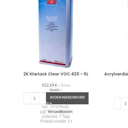
2K Klarlack Clear VOC 420 – 5L
Acrylverdü
152,19
€
Dose
30,44
€
/
l
IN DEN WARENKORB
inkl. 19 % MwSt.
zzgl.
Versandkosten
Lieferzeit:
7 Tage
Produkt enthält: 5
l