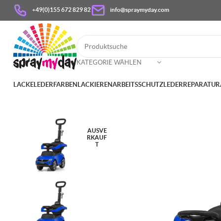
+49(0)155 672 829 82
info@spraymyday.com
KATEGORIE WÄHLEN
LACKE
LEDERFARBEN
LACKIEREN
ARBEITSSCHUTZ
LEDERREPARATUR
AUSVE
RKAUF
T