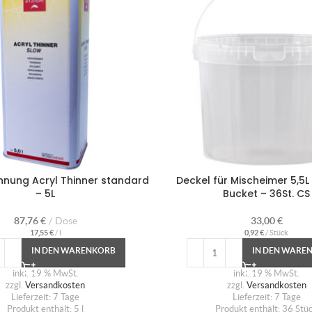
nnung Acryl Thinner standard
Deckel für Mischeimer 5,5L 
– 5L
Bucket – 36St. CS
87,76
€
Dose
33,00
€
17,55
€
/
l
0,92
€
/
Stück
IN DEN WARENKORB
IN DEN WARE
inkl. 19 % MwSt.
inkl. 19 % MwSt.
zzgl.
Versandkosten
zzgl.
Versandkosten
Lieferzeit:
7 Tage
Lieferzeit:
7 Tage
Produkt enthält: 5
l
Produkt enthält: 36
Stü