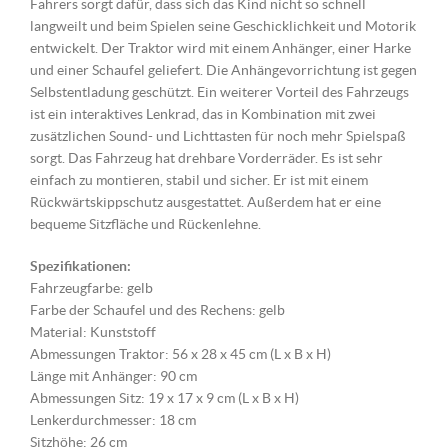
Fahrers sorgt dafür, dass sich das Kind nicht so schnell
langweilt und beim Spielen seine Geschicklichkeit und Motorik
entwickelt. Der Traktor wird mit einem Anhänger, einer Harke
und einer Schaufel geliefert. Die Anhängevorrichtung ist gegen
Selbstentladung geschützt. Ein weiterer Vorteil des Fahrzeugs
ist ein interaktives Lenkrad, das in Kombination mit zwei
zusätzlichen Sound- und Lichttasten für noch mehr Spielspaß
sorgt. Das Fahrzeug hat drehbare Vorderräder. Es ist sehr
einfach zu montieren, stabil und sicher. Er ist mit einem
Rückwärtskippschutz ausgestattet. Außerdem hat er eine
bequeme Sitzfläche und Rückenlehne.
Spezifikationen:
Fahrzeugfarbe: gelb
Farbe der Schaufel und des Rechens: gelb
Material: Kunststoff
Abmessungen Traktor: 56 x 28 x 45 cm (L x B x H)
Länge mit Anhänger: 90 cm
Abmessungen Sitz: 19 x 17 x 9 cm (L x B x H)
Lenkerdurchmesser: 18 cm
Sitzhöhe: 26 cm