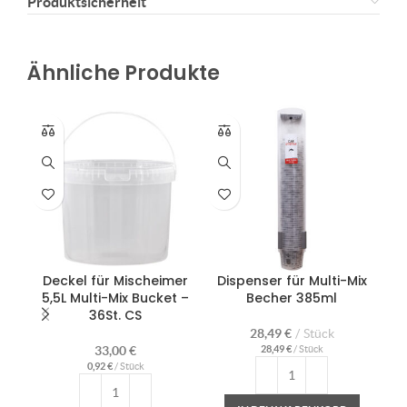
Produktsicherheit
Ähnliche Produkte
Deckel für Mischeimer
Dispenser für Multi-Mix
Hä
5,5L Multi-Mix Bucket –
Becher 385ml
Kla
36St. CS
28,49
€
Stück
33,00
€
28,49
€
/
Stück
0,92
€
/
Stück