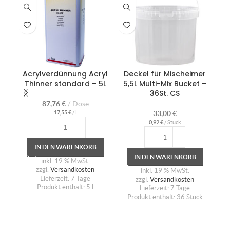
Acrylverdünnung Acryl
Deckel für Mischeimer
F
Thinner standard – 5L
5,5L Multi-Mix Bucket –
36St. CS
87,76
€
Dose
17,55
€
/
l
33,00
€
0,92
€
/
Stück
IN DEN WARENKORB
IN DEN WARENKORB
inkl. 19 % MwSt.
zzgl.
Versandkosten
inkl. 19 % MwSt.
Lieferzeit:
7 Tage
zzgl.
Versandkosten
Produkt enthält: 5
l
Lieferzeit:
7 Tage
Produkt enthält: 36
Stück