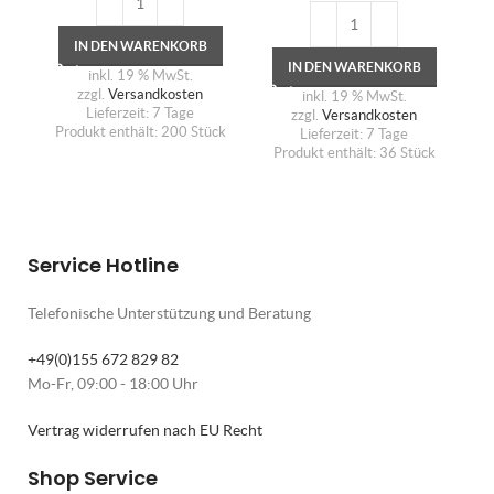
2
IN DEN WARENKORB
IN DEN WARENKORB
inkl. 19 % MwSt.
zzgl.
Versandkosten
inkl. 19 % MwSt.
Lieferzeit:
7 Tage
zzgl.
Versandkosten
Produkt enthält: 200
Stück
Lieferzeit:
7 Tage
Produkt enthält: 36
Stück
Service Hotline
Telefonische Unterstützung und Beratung
+49(0)155 672 829 82
Mo-Fr, 09:00 - 18:00 Uhr
Vertrag widerrufen nach EU Recht
Shop Service