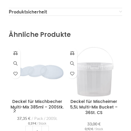
Produktsicherheit
Ähnliche Produkte
Deckel für Mischbecher
Deckel für Mischeimer
Multi-Mix 385ml – 200Stk.
5,5L Multi-Mix Bucket –
36St. CS
Di
37,35
€
Pack / 200St.
0,19
€
/
Stück
33,00
€
0,92
€
/
Stück