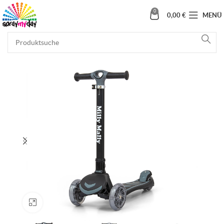
0
0,00
€
MENÜ
Klick zum Vergrößern