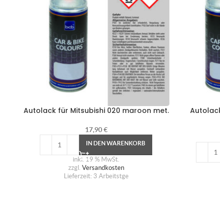
Autolack für Mitsubishi 020 maroon met.
Autolac
17,90
€
IN DEN WARENKORB
inkl. 19 % MwSt.
zzgl.
Versandkosten
Lieferzeit:
3 Arbeitstge