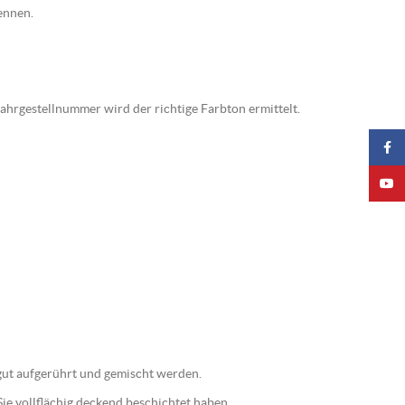
ennen.
Fahrgestellnummer wird der richtige Farbton ermittelt.
Faceb
YouTu
e gut aufgerührt und gemischt werden.
ie vollflächig deckend beschichtet haben.