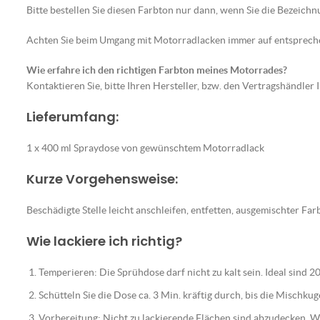
Bitte bestellen Sie diesen Farbton nur dann, wenn Sie die Bezeic
Achten Sie beim Umgang mit Motorradlacken immer auf entspre
Wie erfahre ich den richtigen Farbton meines Motorrades?
Kontaktieren Sie, bitte Ihren Hersteller, bzw. den Vertragshändler
Lieferumfang:
1 x 400 ml Spraydose von gewünschtem Motorradlack
Kurze Vorgehensweise:
Beschädigte Stelle leicht anschleifen, entfetten, ausgemischter F
Wie lackiere ich richtig?
Temperieren: Die Sprühdose darf nicht zu kalt sein. Ideal sind 2
Schütteln Sie die Dose ca. 3 Min. kräftig durch, bis die Mischku
Vorbereitung: Nicht zu lackierende Flächen sind abzudecken. Wic