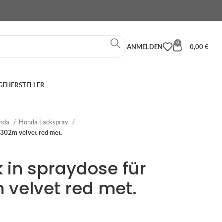
0
ANMELDEN
0,00
€
GE
HERSTELLER
nda
Honda Lackspray
r302m velvet red met.
 in spraydose für
velvet red met.