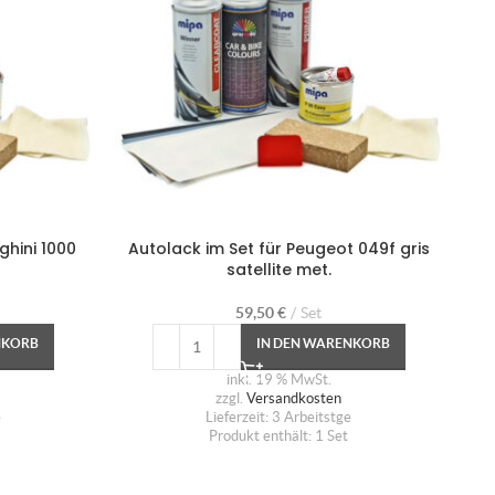
ghini 1000
Autolack im Set für Peugeot 049f gris
Aut
satellite met.
59,50
€
Set
NKORB
IN DEN WARENKORB
inkl. 19 % MwSt.
zzgl.
Versandkosten
e
Lieferzeit:
3 Arbeitstge
Produkt enthält: 1
Set