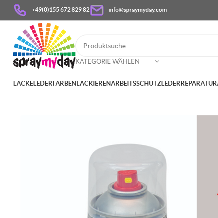
+49(0)155 672 829 82
info@spraymyday.com
KATEGORIE WÄHLEN
LACKE
LEDERFARBEN
LACKIEREN
ARBEITSSCHUTZ
LEDERREPARATUR