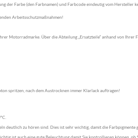
hnung der Farbe (den Farbnamen) und Farbcode eindeutig vom Hersteller k
chenden Arbeitsschutzmaßnahmen!
 Ihrer Motorradmarke. Über die Abteilung „Ersatzteile“ anhand von Ihrer 
arbton spritzen, nach dem Austrocknen immer Klarlack auftragen!
0°C.
geln deutlich zu hören sind. Dies ist sehr wichtig, damit die Farbpigment
htig ist auch eine gute Beleuchtung damit Sie kontrollieren können, ob S