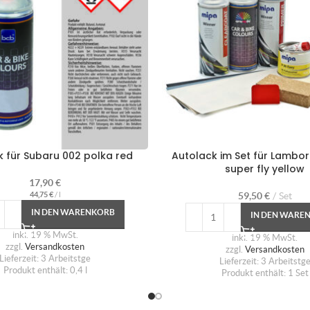
k für Subaru 002 polka red
Autolack im Set für Lambor
super fly yellow
17,90
€
44,75
€
/
l
59,50
€
Set
IN DEN WARENKORB
IN DEN WARE
inkl. 19 % MwSt.
inkl. 19 % MwSt.
zzgl.
Versandkosten
zzgl.
Versandkosten
Lieferzeit:
3 Arbeitstge
Lieferzeit:
3 Arbeitstg
Produkt enthält: 0,4
l
Produkt enthält: 1
Set