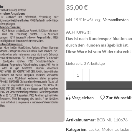
35,00
€
inkl. 19 % MwSt.
zzgl.
Versandkosten
ACHTUNG!!!
Das ist nach Kundenspezifikation an
durch den Kunden maßgeblich ist.
Diese Ware ist vom Widerrufsrecht
Lieferzeit:
3 Arbeitstge
Vergleichen
Zur Wunschli
Artikelnummer:
BCB-ML-110676
Kategorien:
Lacke
,
Motorradlacke
,