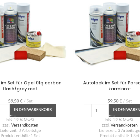
 im Set für Opel 01q carbon
Autolack im Set für Pors
flash/grey met.
karminrot
59,50
€
Set
59,50
€
Set
IN DEN WARENKORB
IN DEN WARE
inkl. 19 % MwSt.
inkl. 19 % MwSt.
zzgl.
Versandkosten
zzgl.
Versandkosten
Lieferzeit:
3 Arbeitstge
Lieferzeit:
3 Arbeitstg
Produkt enthält: 1
Set
Produkt enthält: 1
Set