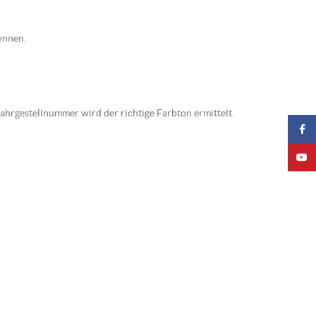
ennen.
Fahrgestellnummer wird der richtige Farbton ermittelt.
Faceb
YouTu