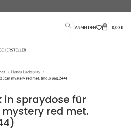
0
ANMELDEN
0,00
€
GE
HERSTELLER
nda
Honda Lackspray
r231m mystery red met. (moto pag.244)
 in spraydose für
 mystery red met.
44)