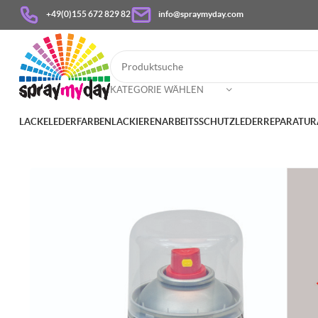
+49(0)155 672 829 82
info@spraymyday.com
KATEGORIE WÄHLEN
LACKE
LEDERFARBEN
LACKIEREN
ARBEITSSCHUTZ
LEDERREPARATUR