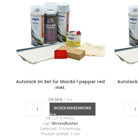
Autolack im Set für Mazda 1 pepper red
Autolack
met.
59,50
€
Set
IN DEN WARENKORB
inkl. 19 % MwSt.
zzgl.
Versandkosten
Lieferzeit:
3 Arbeitstge
Produkt enthält: 1
Set