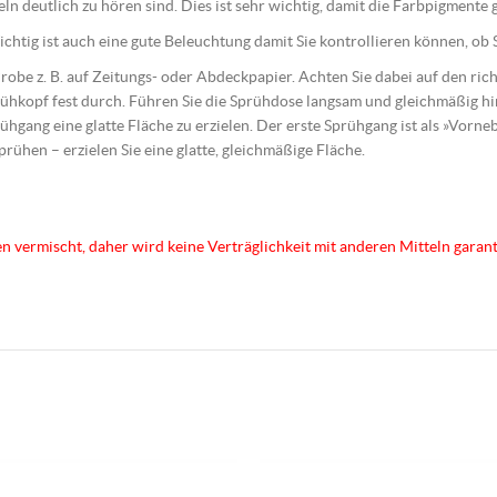
geln deutlich zu hören sind. Dies ist sehr wichtig, damit die Farbpigment
htig ist auch eine gute Beleuchtung damit Sie kontrollieren können, ob S
 Probe z. B. auf Zeitungs- oder Abdeckpapier. Achten Sie dabei auf den r
ühkopf fest durch. Führen Sie die Sprühdose langsam und gleichmäßig 
ühgang eine glatte Fläche zu erzielen. Der erste Sprühgang ist als »Vorn
sprühen – erzielen Sie eine glatte, gleichmäßige Fläche.
en vermischt, daher wird keine Verträglichkeit mit anderen Mitteln garant