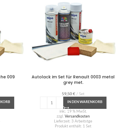
che 009
Autolack im Set für Renault 0003 metal
A
grey met.
59,50
€
Set
NKORB
IN DEN WARENKORB
inkl. 19 % MwSt.
zzgl.
Versandkosten
e
Lieferzeit:
3 Arbeitstge
Produkt enthält: 1
Set