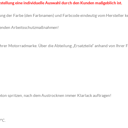
rstellung eine individuelle Auswahl durch den Kunden maßgeblich ist.
hnung der Farbe (den Farbnamen) und Farbcode eindeutig vom Hersteller k
chenden Arbeitsschutzmaßnahmen!
 Ihrer Motorradmarke. Über die Abteilung „Ersatzteile“ anhand von Ihrer 
arbton spritzen, nach dem Austrocknen immer Klarlack auftragen!
0°C.