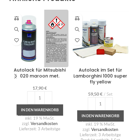
Autolack für Mitsubishi
Autolack im Set für
Au
020 maroon met.
Lamborghini 1000 super
fly yellow
17,90
€
59,50
€
Set
IN DEN WARENKORB
IN DEN WARENKORB
inkl. 19 % MwSt.
zzgl.
Versandkosten
inkl. 19 % MwSt.
Lieferzeit:
3 Arbeitstge
zzgl.
Versandkosten
Lieferzeit:
3 Arbeitstge