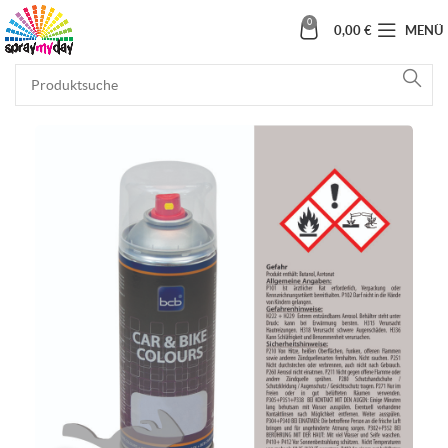
0
0,00
€
MENÜ