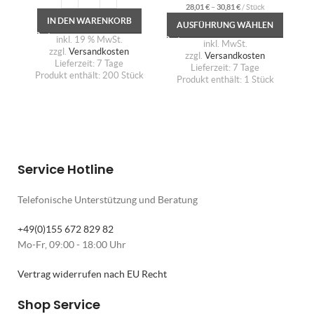
28,01
€
–
30,81
€
/
Stück
IN DEN WARENKORB
AUSFÜHRUNG WÄHLEN
inkl. 19 % MwSt.
inkl. MwSt.
zzgl.
Versandkosten
zzgl.
Versandkosten
Lieferzeit:
7 Tage
Lieferzeit:
7 Tage
Produkt enthält: 200
Stück
Produkt enthält: 1
Stück
Service Hotline
Telefonische Unterstützung und Beratung
+49(0)155 672 829 82
Mo-Fr, 09:00 - 18:00 Uhr
Vertrag widerrufen nach EU Recht
Shop Service