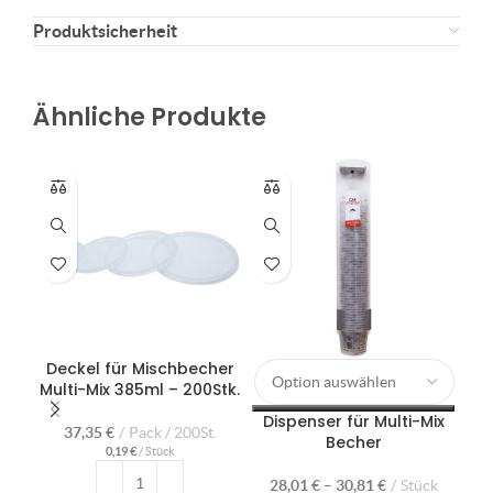
Produktsicherheit
Ähnliche Produkte
Deckel für Mischbecher
Di
Multi-Mix 385ml – 200Stk.
Dispenser für Multi-Mix
37,35
€
Pack / 200St.
Becher
0,19
€
/
Stück
28,01
€
–
30,81
€
Stück