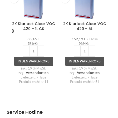
2K Klarlack Clear VOC
2K Klarlack Clear VOC
D
420 – 1L CS
420 – 5L
5
35,16
€
152,19
€
Dose
35,16
€
/
l
30,44
€
/
l
IN DEN WARENKORB
IN DEN WARENKORB
inkl. 19 % MwSt.
inkl. 19 % MwSt.
zzgl.
Versandkosten
zzgl.
Versandkosten
Lieferzeit:
7 Tage
Lieferzeit:
7 Tage
Produkt enthält: 1
l
Produkt enthält: 5
l
P
Service Hotline