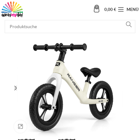
0
0,00
€
MENÜ
Klick zum Vergrößern