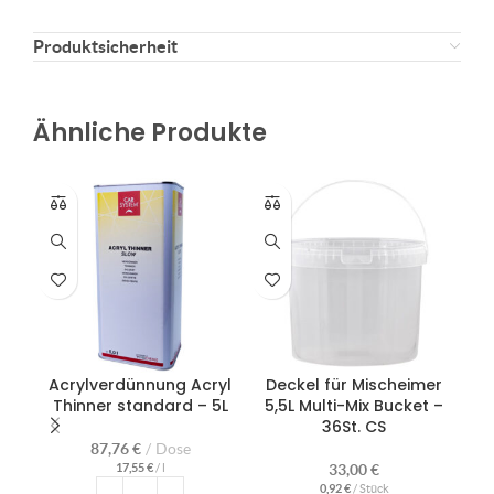
Produktsicherheit
Ähnliche Produkte
Acrylverdünnung Acryl
Deckel für Mischeimer
Här
Thinner standard – 5L
5,5L Multi-Mix Bucket –
36St. CS
87,76
€
Dose
17,55
€
/
l
33,00
€
0,92
€
/
Stück