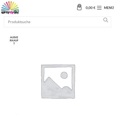
0
0,00
€
MENÜ
AUSVE
RKAUF
T