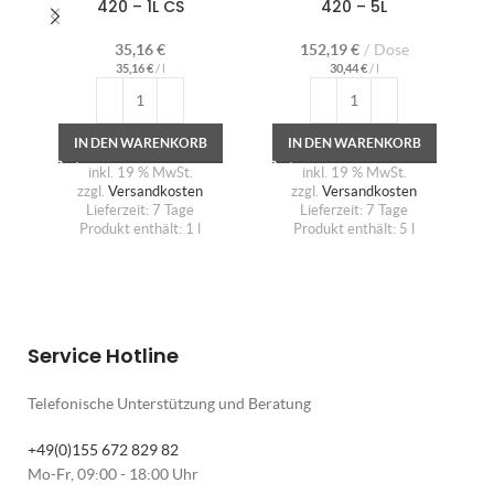
420 – 1L CS
420 – 5L
At
35,16
€
152,19
€
Dose
35,16
€
/
l
30,44
€
/
l
IN DEN WARENKORB
IN DEN WARENKORB
inkl. 19 % MwSt.
inkl. 19 % MwSt.
zzgl.
Versandkosten
zzgl.
Versandkosten
Lieferzeit:
7 Tage
Lieferzeit:
7 Tage
Produkt enthält: 1
l
Produkt enthält: 5
l
Service Hotline
Telefonische Unterstützung und Beratung
+49(0)155 672 829 82
Mo-Fr, 09:00 - 18:00 Uhr