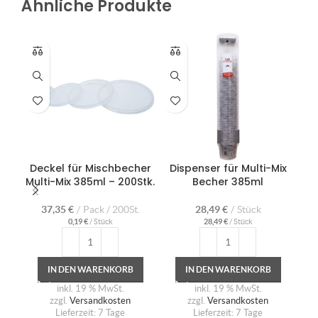
Ähnliche Produkte
Deckel für Mischbecher
Dispenser für Multi-Mix
Multi-Mix 385ml – 200Stk.
Becher 385ml
Al
37,35
€
Pack / 200St.
28,49
€
Stück
0,19
€
/
Stück
28,49
€
/
Stück
IN DEN WARENKORB
IN DEN WARENKORB
inkl. 19 % MwSt.
inkl. 19 % MwSt.
zzgl.
Versandkosten
zzgl.
Versandkosten
Lieferzeit:
7 Tage
Lieferzeit:
7 Tage