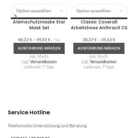
Al
Atemschutzmaske Star
Classic Coverall
Mask Set
Arbeitshose Anthracit CS
48,22
€
–
49,81
€
Set
38,37
€
–
39,63
€
AUSFÜHRUNG WÄHLEN
AUSFÜHRUNG WÄHLEN
inkl. MwSt.
inkl. MwSt.
zzgl.
Versandkosten
zzgl.
Versandkosten
Lieferzeit:
7 Tage
Lieferzeit:
7 Tage
Service Hotline
Telefonische Unterstützung und Beratung