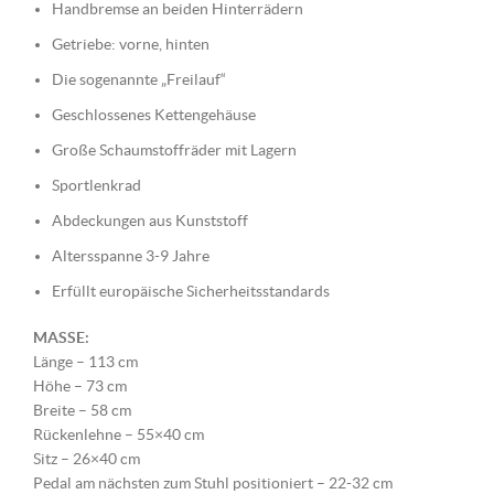
Handbremse an beiden Hinterrädern
Getriebe: vorne, hinten
Die sogenannte
„Freilauf“
Geschlossenes Kettengehäuse
Große Schaumstoffräder mit Lagern
Sportlenkrad
Abdeckungen aus Kunststoff
Altersspanne 3-9 Jahre
Erfüllt europäische Sicherheitsstandards
MASSE:
Länge – 113 cm
Höhe – 73 cm
Breite – 58 cm
Rückenlehne – 55×40 cm
Sitz – 26×40 cm
Pedal am nächsten zum Stuhl positioniert – 22-32 cm