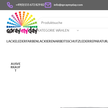
+49(0)155 672 829 82
info@spraymyday.com
KATEGORIE WÄHLEN
LACKE
LEDERFARBEN
LACKIEREN
ARBEITSSCHUTZ
LEDERREPARATUR
AUSVE
RKAUF
T