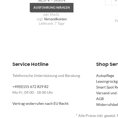
38,37
€
–
39,63
€
AUSFÜHRUNG WÄHLEN
inkl. MwSt.
zzgl.
Versandkosten
P
Lieferzeit:
7 Tage
Service Hotline
Shop Ser
Telefonische Unterstützung und Beratung
Autopflege
Leasingrückg
+49(0)155 672 829 82
Smart Spot R
Mo-Fr, 09:00 - 18:00 Uhr
Versand und
AGB
Vertrag widerrufen nach EU Recht
Widerrufsbe
* Alle Preise inkl. gesetzl