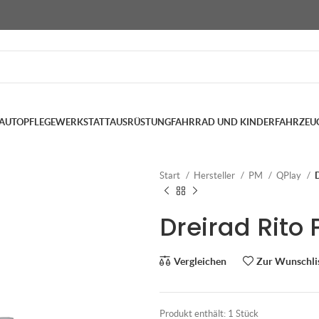
AUTOPFLEGE
WERKSTATTAUSRÜSTUNG
FAHRRAD UND KINDERFAHRZEU
Start
Hersteller
PM
QPlay
D
Dreirad Rito P
Vergleichen
Zur Wunschli
Produkt enthält: 1
Stück