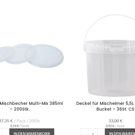
 Mischbecher Multi-Mix 385ml
Deckel für Mischeimer 5,5L 
– 200Stk.
Bucket – 36St. CS
37,35
€
Pack / 200St.
33,00
€
0,19
€
/
Stück
0,92
€
/
Stück
IN DEN WARENKORB
IN DEN WARE