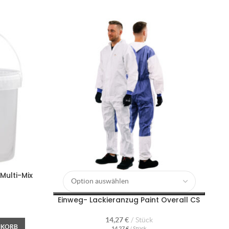
Multi-Mix
H
Einweg- Lackieranzug Paint Overall CS
14,27
€
Stück
NKORB
14,27
€
/
Stück