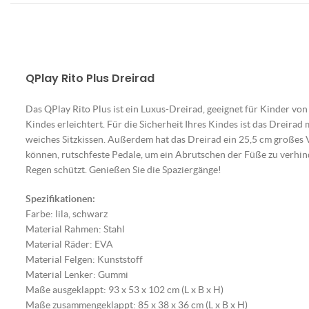
QPlay Rito Plus Dreirad
Das QPlay Rito Plus ist ein Luxus-Dreirad, geeignet für Kinder von
Kindes erleichtert. Für die Sicherheit Ihres Kindes ist das Dreir
weiches Sitzkissen. Außerdem hat das Dreirad ein 25,5 cm großes Vo
können, rutschfeste Pedale, um ein Abrutschen der Füße zu verhin
Regen schützt. Genießen Sie die Spaziergänge!
Spezifikationen:
Farbe: lila, schwarz
Material Rahmen: Stahl
Material Räder: EVA
Material Felgen: Kunststoff
Material Lenker: Gummi
Maße ausgeklappt: 93 x 53 x 102 cm (L x B x H)
Maße zusammengeklappt: 85 x 38 x 36 cm (L x B x H)