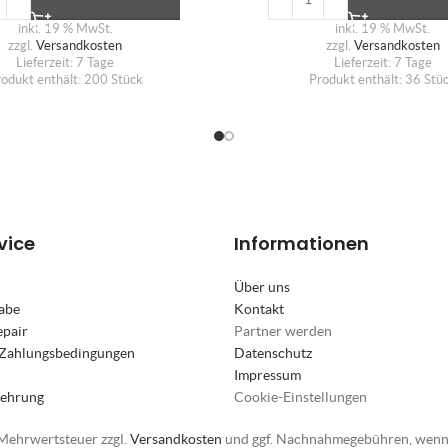
inkl. 19 % MwSt.
inkl. 19 % MwSt.
zzgl.
Versandkosten
zzgl.
Versandkosten
Lieferzeit:
7 Tage
Lieferzeit:
7 Tage
rodukt enthält: 200
Stück
Produkt enthält: 36
Stü
vice
Informationen
Über uns
abe
Kontakt
epair
Partner werden
 Zahlungsbedingungen
Datenschutz
Impressum
lehrung
Cookie-Einstellungen
. Mehrwertsteuer zzgl.
Versandkosten
und ggf. Nachnahmegebühren, wenn 