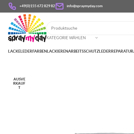
+49(0)155 672 829 82
info@spraymyday.com
KATEGORIE WÄHLEN
LACKE
LEDERFARBEN
LACKIEREN
ARBEITSSCHUTZ
LEDERREPARATUR
AUSVE
RKAUF
T