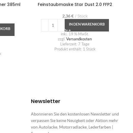
cher 385ml
Feinstaubmaske Star Dust 2.0 FFP2
Hä
2,36
€
Stück
IN DEN WARENKORB
NKORB
inkl. 19 % MwSt.
zzgl.
Versandkosten
Lieferzeit:
7 Tage
Produkt enthält: 1
Stück
k
Newsletter
Abonnieren Sie den kostenlosen Newsletter und
verpassen Sie keine Neuigkeit oder Aktion mehr
von Autolacke, Motorradlacke, Lederfarben |