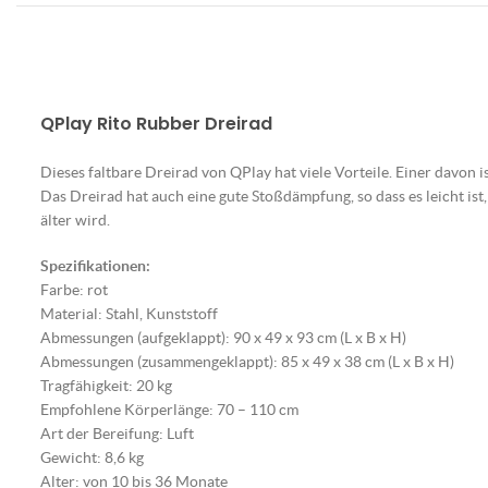
QPlay Rito Rubber Dreirad
Dieses faltbare Dreirad von QPlay hat viele Vorteile. Einer davon i
Das Dreirad hat auch eine gute Stoßdämpfung, so dass es leicht is
älter wird.
Spezifikationen:
Farbe: rot
Material: Stahl, Kunststoff
Abmessungen (aufgeklappt): 90 x 49 x 93 cm (L x B x H)
Abmessungen (zusammengeklappt): 85 x 49 x 38 cm (L x B x H)
Tragfähigkeit: 20 kg
Empfohlene Körperlänge: 70 – 110 cm
Art der Bereifung: Luft
Gewicht: 8,6 kg
Alter: von 10 bis 36 Monate