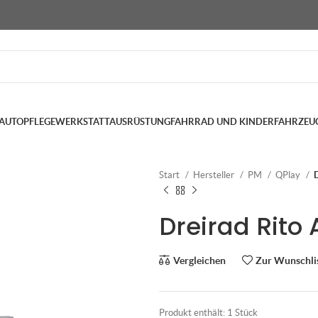
AUTOPFLEGE
WERKSTATTAUSRÜSTUNG
FAHRRAD UND KINDERFAHRZEU
Start
Hersteller
PM
QPlay
D
Dreirad Rito A
Vergleichen
Zur Wunschli
Produkt enthält: 1
Stück