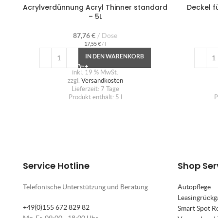
Acrylverdünnung Acryl Thinner standard
Deckel f
– 5L
87,76
€
Dose
17,55
€
/
l
IN DEN WARENKORB
inkl. 19 % MwSt.
zzgl.
Versandkosten
Lieferzeit:
7 Tage
Produkt enthält: 5
l
P
Service Hotline
Shop Ser
Telefonische Unterstützung und Beratung
Autopflege
Leasingrückg
+49(0)155 672 829 82
Smart Spot R
Mo-Fr, 09:00 - 18:00 Uhr