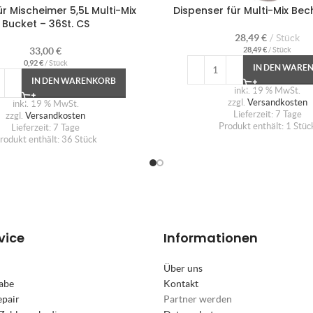
ür Mischeimer 5,5L Multi-Mix
Dispenser für Multi-Mix Be
Bucket – 36St. CS
28,49
€
Stück
33,00
€
28,49
€
/
Stück
0,92
€
/
Stück
IN DEN WARE
IN DEN WARENKORB
inkl. 19 % MwSt.
zzgl.
Versandkosten
inkl. 19 % MwSt.
Lieferzeit:
7 Tage
zzgl.
Versandkosten
Produkt enthält: 1
Stüc
Lieferzeit:
7 Tage
rodukt enthält: 36
Stück
vice
Informationen
Über uns
abe
Kontakt
epair
Partner werden