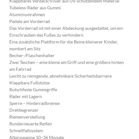
Klappbares Verdeck/Visier aus UV-schützendem Material
Tubeless-Räder aus Gummi
Aluminiumrahmen
Pedale am Vorderrad
Das Vorderrad ist mit einer Abdeckung ausgestattet, um ein
Einschrauben des Fußes zu verhindern
Eine zusätzliche Plattform für die Beine kleinerer Kinder,
montiert am Sitz
Becher-/Flaschenhalter
Zwei Taschen – eine kleine am Griff und eine größere hinten
am Fahrrad
Leicht zu reinigende, abnehmbare Sicherheitsbarriere
Klappbare Fußstütze
Rutschfeste Gummigriffe
Räder mit Lagern
Sperre – Hinterradbremse
Drehbegrenzer
Riemenverstellung
Runderneuerte Reifen
Schnellfaltsystem
Altersspanne 10–36 Monate