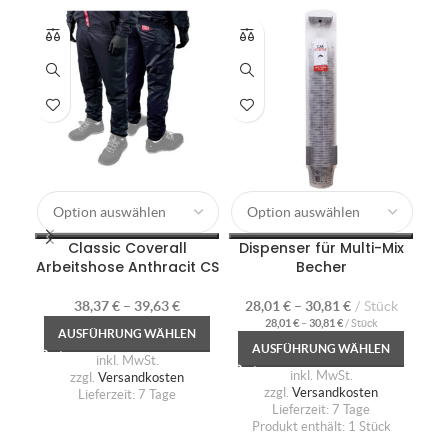
Di
Classic Coverall
Dispenser für Multi-Mix
Arbeitshose Anthracit CS
Becher
38,37
€
–
39,63
€
28,01
€
–
30,81
€
Stück
28,01
€
–
30,81
€
/
Stück
AUSFÜHRUNG WÄHLEN
AUSFÜHRUNG WÄHLEN
inkl. MwSt.
inkl. MwSt.
zzgl.
Versandkosten
zzgl.
Versandkosten
Lieferzeit:
7 Tage
Lieferzeit:
7 Tage
Produkt enthält: 1
Stück