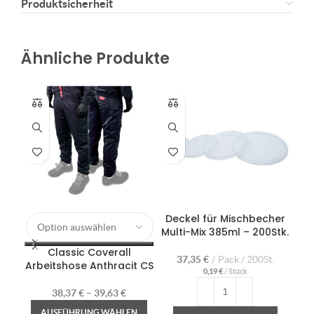
Produktsicherheit
Ähnliche Produkte
Deckel für Mischbecher
Här
Multi-Mix 385ml – 200Stk.
Classic Coverall
37,35
€
Pack / 200St.
Arbeitshose Anthracit CS
0,19
€
/
Stück
38,37
€
–
39,63
€
AUSFÜHRUNG WÄHLEN