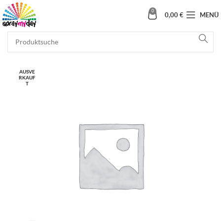
0
0,00
€
MENÜ
AUSVE
RKAUF
T