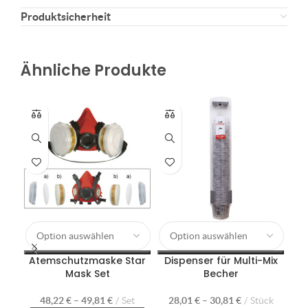
Produktsicherheit
Ähnliche Produkte
Fi
Atemschutzmaske Star
Dispenser für Multi-Mix
Mask Set
Becher
48,22
€
–
49,81
€
Set
28,01
€
–
30,81
€
Stück