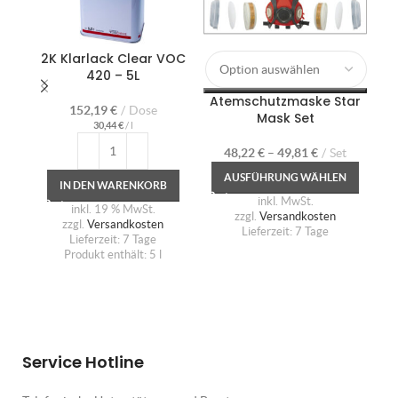
2K Klarlack Clear VOC
De
420 – 5L
Mul
Atemschutzmaske Star
152,19
€
Dose
Mask Set
30,44
€
/
l
48,22
€
–
49,81
€
Set
AUSFÜHRUNG WÄHLEN
IN DEN WARENKORB
inkl. MwSt.
inkl. 19 % MwSt.
zzgl.
Versandkosten
zzgl.
Versandkosten
Lieferzeit:
7 Tage
Lieferzeit:
7 Tage
Produkt enthält: 5
l
P
Service Hotline