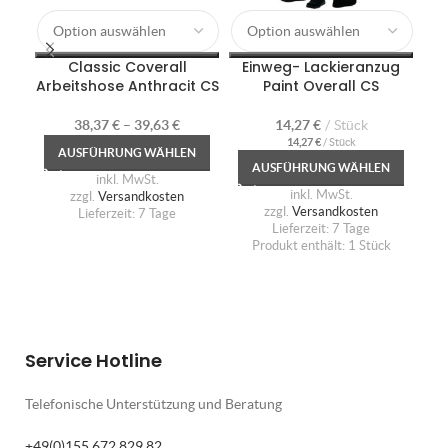
Här
Classic Coverall
Einweg- Lackieranzug
Arbeitshose Anthracit CS
Paint Overall CS
38,37
€
–
39,63
€
14,27
€
Stück
14,27
€
/
Stück
AUSFÜHRUNG WÄHLEN
AUSFÜHRUNG WÄHLEN
inkl. MwSt.
inkl. MwSt.
zzgl.
Versandkosten
zzgl.
Versandkosten
Lieferzeit:
7 Tage
Lieferzeit:
7 Tage
Produkt enthält: 1
Stück
Service Hotline
Telefonische Unterstützung und Beratung
+49(0)155 672 829 82