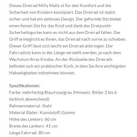
Dieses Dreirad Milly Mally st für den Komfort und die
Sicherheit von Kindern konzipiert. Das Dreirad ist stabil,
sicher und hat ein zeitloses Design. Der geformte Sitz bietet
einen feinen Sitz für das Kind und dank des Dreipunkt-
Sicherheitsgurtes kann es nicht aus dem Dreirad fallen. Der
Griff ermöglicht es Ihnen, das Dreirad nach vorne zu schieben.
Dieser Griff lässt sich leicht am Dreirad anbringen. Der
Fahrradsitz kann in der Länge verstellt werden, je nach dem
Wachstum Ihres Kindes. An der Rückseite des Dreirads
befindet sich ein praktischer Korb, in dem Sie Ihre wichtigsten
Habseligkeiten mitnehmen können.
Spezifikationen:
Farbe: mehrfarbig Blau/rosa/grau (Hinweis: Bilder 2 bis 6
farblich abweichend)
Rahmenmaterial: Stahl
Material Räder: Kunststoff, Gummi
Höhe des Lenkers: 60 cm
Breite des Lenkers: 41 cm
Länge Fahrrad: 80 cm