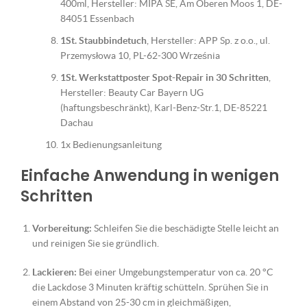
400ml, Hersteller: MIPA SE, Am Oberen Moos 1, DE-
84051 Essenbach
1St. Staubbindetuch
, Hersteller: APP Sp. z o.o., ul.
Przemysłowa 10, PL-62-300 Września
1St. Werkstattposter Spot-Repair in 30 Schritten
,
Hersteller: Beauty Car Bayern UG
(haftungsbeschränkt), Karl-Benz-Str.1, DE-85221
Dachau
1x Bedienungsanleitung
Einfache Anwendung in wenigen
Schritten
Vorbereitung:
Schleifen Sie die beschädigte Stelle leicht an
und reinigen Sie sie gründlich.
Lackieren:
Bei einer Umgebungstemperatur von ca. 20 °C
die Lackdose 3 Minuten kräftig schütteln. Sprühen Sie in
einem Abstand von 25-30 cm in gleichmäßigen,