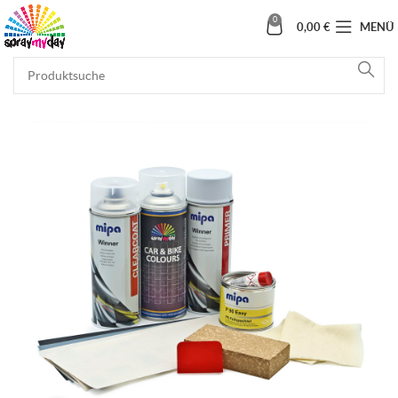
0
0,00
€
MENÜ