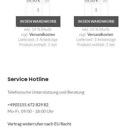
59,50
€
Set
59,50
€
Set
IN DEN WARENKORB
IN DEN WARENKORB
inkl. 19 % MwSt.
inkl. 19 % MwSt.
zzgl.
Versandkosten
zzgl.
Versandkosten
Lieferzeit:
3 Arbeitstge
Lieferzeit:
3 Arbeitstge
Produkt enthält: 1
Set
Produkt enthält: 1
Set
Service Hotline
Telefonische Unterstützung und Beratung
+49(0)155 672 829 82
Mo-Fr, 09:00 - 18:00 Uhr
Vertrag widerrufen nach EU Recht