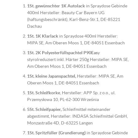
1St. gewünschter 1K Autolack
in Spraydose Gebinde
400ml Hersteller: Beauty Car Bayern UG
(haftungsbeschränkt), Karl-Benz-Str.1, DE-85221
Dachau
1St. 1K Klarlack
in Spraydose 400ml Hersteller:
MIPA SE, Am Oberen Moos 1, DE-84051 Essenbach
1St. 2K Polyesterfüllspachtel P90Eas
y
styrolreduziert inkl. Härter 250g Hersteller: MIPA SE,
Am Oberen Moos 1, DE-84051 Essenbach
1St. kleine Japanspachtel,
Hersteller: MIPA SE, Am
Oberen Moos 1, DE-84051 Essenbach
1St. Schleifkorke
, Hersteller: APP Sp. z o.o., ul.
Przemysłowa 10, PL-62-300 Września
5St. Schleifpapier,
Schleifmittel miteinander
abgestimmt, Hersteller: INDASA Schleifmittel GmbH,
Monzastraße 4D, D-63225 Langen
1St. Spritzfüller (Grundierung)
in Spraydose Gebinde