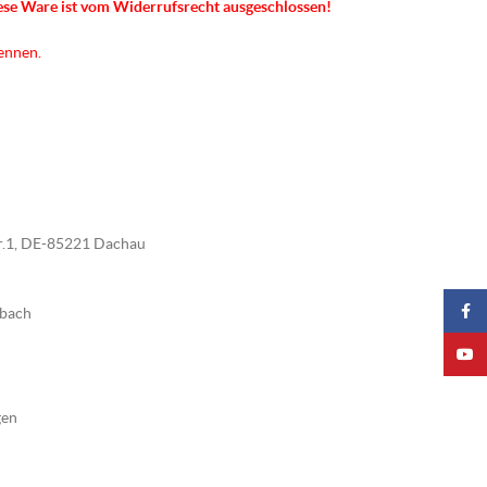
ese Ware ist vom Widerrufsrecht ausgeschlossen!
kennen.
tr.1, DE-85221 Dachau
Faceb
nbach
YouTu
gen