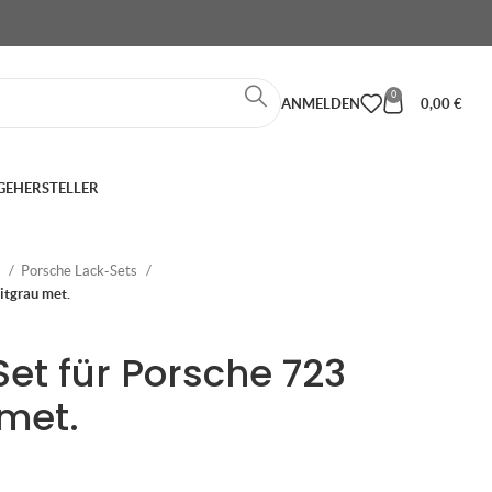
0
ANMELDEN
0,00
€
GE
HERSTELLER
e
Porsche Lack-Sets
itgrau met.
Set für Porsche 723
met.