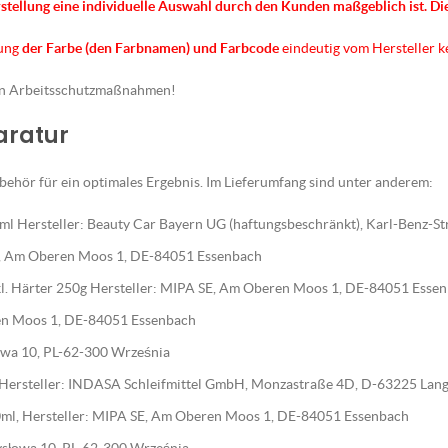
rstellung eine individuelle Auswahl durch den Kunden maßgeblich ist.
Di
nung
der Farbe (den Farbnamen) und Farbcode
eindeutig vom Hersteller 
en Arbeitsschutzmaßnahmen!
paratur
ehör für ein optimales Ergebnis. Im Lieferumfang sind unter anderem:
l Hersteller: Beauty Car Bayern UG (haftungsbeschränkt), Karl-Benz-S
E, Am Oberen Moos 1, DE-84051 Essenbach
nkl. Härter 250g Hersteller: MIPA SE, Am Oberen Moos 1, DE-84051 Esse
en Moos 1, DE-84051 Essenbach
słowa 10, PL-62-300 Września
, Hersteller: INDASA Schleifmittel GmbH, Monzastraße 4D, D-63225 Lan
ml, Hersteller: MIPA SE, Am Oberen Moos 1, DE-84051 Essenbach