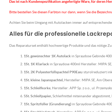
Das ist nach Kundenspezifikation angefertigte Ware, für deren He
Bitte bestellen Sie diesen Farbton nur dann, wenn Sie die Bezeich
Achten Sie beim Umgang mit Autolacken immer auf entsprechend
Alles für die professionelle Lackre
Das Reparaturset enthält hochwertige Produkte und das nötige Zub
1St. gewünschter 1K Autolack
in Spraydose Gebinde 400m
1St. 1K Klarlack
in Spraydose 400ml Hersteller: MIPA S
1St. 2K Polyesterfüllspachtel P90Eas
y styrolreduziert i
1St. kleine Japanspachtel,
Hersteller: MIPA SE, Am Ober
1St. Schleifkorke
, Hersteller: APP Sp. z o.o., ul. Przemy
5St. Schleifpapier,
Schleifmittel miteinander abgestimmt
1St. Spritzfüller (Grundierung)
in Spraydose Gebinde 400