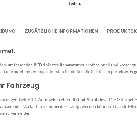
Teilen:
EIBUNG
ZUSÄTZLICHE INFORMATIONEN
PRODUKTSIC
u met.
 dem
umfassenden BCB 4Master Reparaturset
professionell und kostengüns
lt alle aufeinander abgestimmten Produkte, die Sie für ein perfektes Erg
Ihr Fahrzeug
ton angemischte 1K-Autolack in einer 400-ml-Sprühdose
. Die Mitarbeit
uancen oder Varianten nicht berücksichtigt werden können. Da jede Misch
de zu vermeiden.