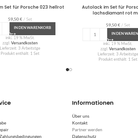
m Set für Porsche 023 hellrot
Autolack im Set für Pors
lachsdiamant rot m
59,50
€
Set
59,50
€
Set
IN DEN WARENKORB
IN DEN WARE
inkl. 19 % MwSt.
zzgl.
Versandkosten
inkl. 19 % MwSt.
Lieferzeit:
3 Arbeitstge
zzgl.
Versandkosten
Produkt enthält: 1
Set
Lieferzeit:
3 Arbeitstg
Produkt enthält: 1
Set
vice
Informationen
Über uns
abe
Kontakt
epair
Partner werden
 Zahlungsbedingungen
Datenschutz