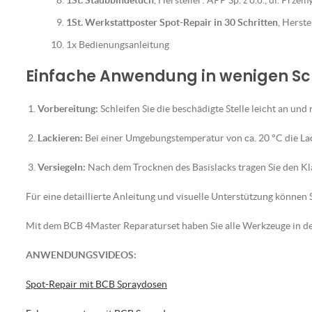
1St. Staubbindetuch
, Hersteller: APP Sp. z o.o., ul. Prz
1St. Werkstattposter Spot-Repair in 30 Schritten
, Herst
1x Bedienungsanleitung
Einfache Anwendung in wenigen Sc
Vorbereitung:
Schleifen Sie die beschädigte Stelle leicht an und 
Lackieren:
Bei einer Umgebungstemperatur von ca. 20 °C die La
Versiegeln:
Nach dem Trocknen des Basislacks tragen Sie den Klar
Für eine detaillierte Anleitung und visuelle Unterstützung können S
Mit dem BCB 4Master Reparaturset haben Sie alle Werkzeuge in der
ANWENDUNGSVIDEOS:
Spot-Repair mit BCB Spraydosen