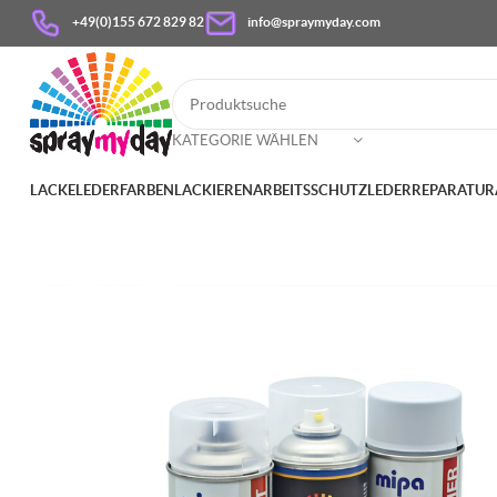
+49(0)155 672 829 82
info@spraymyday.com
KATEGORIE WÄHLEN
LACKE
LEDERFARBEN
LACKIEREN
ARBEITSSCHUTZ
LEDERREPARATUR