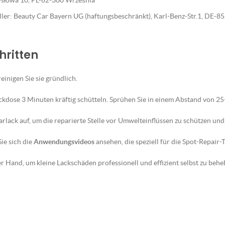
emysłowa 10, PL-62-300 Września
eller: Beauty Car Bayern UG (haftungsbeschränkt), Karl-Benz-Str.1, DE-
hritten
reinigen Sie sie gründlich.
ckdose 3 Minuten kräftig schütteln. Sprühen Sie in einem Abstand von 2
lack auf, um die reparierte Stelle vor Umwelteinflüssen zu schützen und 
ie sich die
Anwendungsvideos
ansehen, die speziell für die Spot-Repair
 Hand, um kleine Lackschäden professionell und effizient selbst zu behe