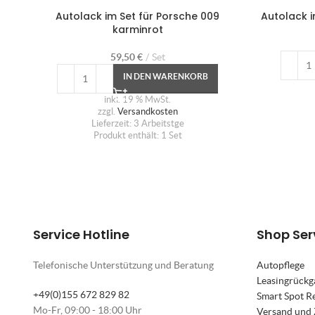
Autolack im Set für Porsche 009
Autolack i
karminrot
59,50
€
Set
IN DEN WARENKORB
inkl. 19 % MwSt.
zzgl.
Versandkosten
Lieferzeit:
3 Arbeitstge
Produkt enthält: 1
Set
Service Hotline
Shop Ser
Telefonische Unterstützung und Beratung
Autopflege
Leasingrückg
+49(0)155 672 829 82
Smart Spot R
Mo-Fr, 09:00 - 18:00 Uhr
Versand und