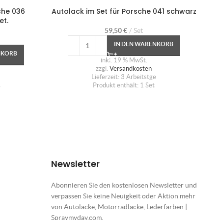
che 036
Autolack im Set für Porsche 041 schwarz
et.
59,50
€
Set
IN DEN WARENKORB
NKORB
inkl. 19 % MwSt.
zzgl.
Versandkosten
Lieferzeit:
3 Arbeitstge
Produkt enthält: 1
Set
e
Newsletter
Abonnieren Sie den kostenlosen Newsletter und
verpassen Sie keine Neuigkeit oder Aktion mehr
von Autolacke, Motorradlacke, Lederfarben |
Spraymyday.com.