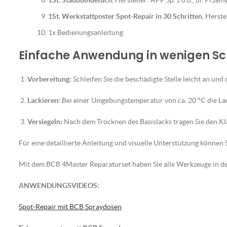
1St. Staubbindetuch
, Hersteller: APP Sp. z o.o., ul. Prz
1St. Werkstattposter Spot-Repair in 30 Schritten
, Herst
1x Bedienungsanleitung
Einfache Anwendung in wenigen Sc
Vorbereitung:
Schleifen Sie die beschädigte Stelle leicht an und 
Lackieren:
Bei einer Umgebungstemperatur von ca. 20 °C die La
Versiegeln:
Nach dem Trocknen des Basislacks tragen Sie den Klar
Für eine detaillierte Anleitung und visuelle Unterstützung können S
Mit dem BCB 4Master Reparaturset haben Sie alle Werkzeuge in der
ANWENDUNGSVIDEOS:
Spot-Repair mit BCB Spraydosen