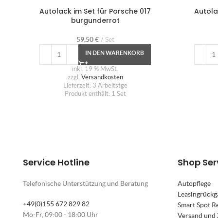
Autolack im Set für Porsche 017
Autola
burgunderrot
59,50
€
Set
IN DEN WARENKORB
inkl. 19 % MwSt.
zzgl.
Versandkosten
Lieferzeit:
3 Arbeitstge
Produkt enthält: 1
Set
Service Hotline
Shop Ser
Telefonische Unterstützung und Beratung
Autopflege
Leasingrückg
+49(0)155 672 829 82
Smart Spot R
Mo-Fr, 09:00 - 18:00 Uhr
Versand und