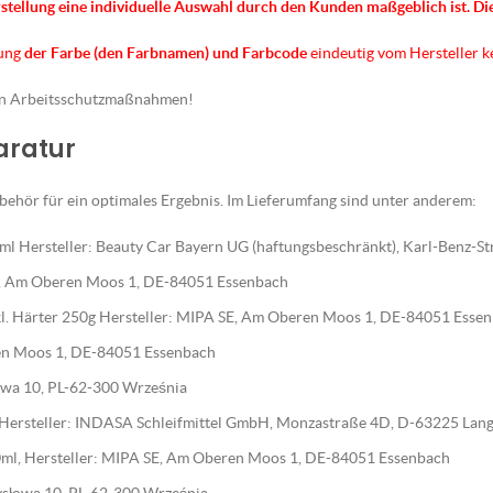
rstellung eine individuelle Auswahl durch den Kunden maßgeblich ist.
Di
nung
der Farbe (den Farbnamen) und Farbcode
eindeutig vom Hersteller 
en Arbeitsschutzmaßnahmen!
paratur
ehör für ein optimales Ergebnis. Im Lieferumfang sind unter anderem:
l Hersteller: Beauty Car Bayern UG (haftungsbeschränkt), Karl-Benz-S
E, Am Oberen Moos 1, DE-84051 Essenbach
nkl. Härter 250g Hersteller: MIPA SE, Am Oberen Moos 1, DE-84051 Esse
en Moos 1, DE-84051 Essenbach
słowa 10, PL-62-300 Września
, Hersteller: INDASA Schleifmittel GmbH, Monzastraße 4D, D-63225 Lan
ml, Hersteller: MIPA SE, Am Oberen Moos 1, DE-84051 Essenbach