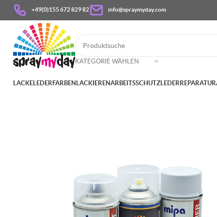
+49(0)155 672 829 82
info@spraymyday.com
KATEGORIE WÄHLEN
LACKE
LEDERFARBEN
LACKIEREN
ARBEITSSCHUTZ
LEDERREPARATUR