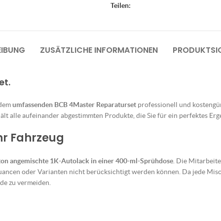
Teilen:
EIBUNG
ZUSÄTZLICHE INFORMATIONEN
PRODUKTSIC
et.
 dem
umfassenden BCB 4Master Reparaturset
professionell und kostengüns
lt alle aufeinander abgestimmten Produkte, die Sie für ein perfektes Erg
Ihr Fahrzeug
ton angemischte 1K-Autolack in einer 400-ml-Sprühdose
. Die Mitarbeit
uancen oder Varianten nicht berücksichtigt werden können. Da jede Misch
de zu vermeiden.