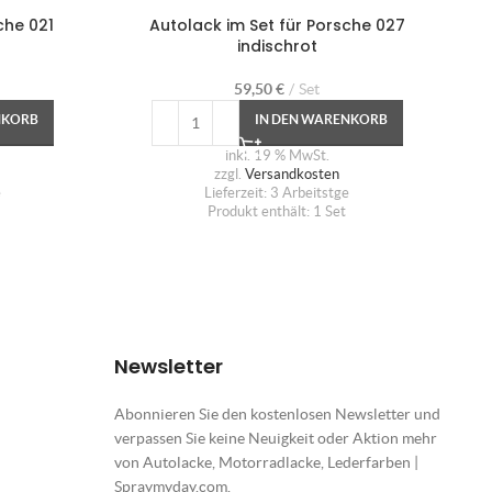
che 021
Autolack im Set für Porsche 027
indischrot
59,50
€
Set
NKORB
IN DEN WARENKORB
inkl. 19 % MwSt.
zzgl.
Versandkosten
e
Lieferzeit:
3 Arbeitstge
Produkt enthält: 1
Set
Newsletter
Abonnieren Sie den kostenlosen Newsletter und
verpassen Sie keine Neuigkeit oder Aktion mehr
von Autolacke, Motorradlacke, Lederfarben |
Spraymyday.com.