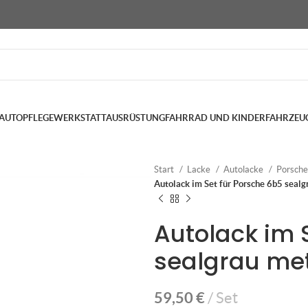
AUTOPFLEGE
WERKSTATTAUSRÜSTUNG
FAHRRAD UND KINDERFAHRZEU
Start
Lacke
Autolacke
Porsch
Autolack im Set für Porsche 6b5 sealg
Autolack im 
sealgrau met
59,50
€
Set