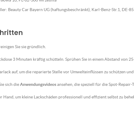
emysłowa 10, PL-62-300 Września
eller: Beauty Car Bayern UG (haftungsbeschränkt), Karl-Benz-Str.1, DE-
hritten
reinigen Sie sie gründlich.
ckdose 3 Minuten kräftig schütteln. Sprühen Sie in einem Abstand von 2
lack auf, um die reparierte Stelle vor Umwelteinflüssen zu schützen und 
ie sich die
Anwendungsvideos
ansehen, die speziell für die Spot-Repair
 Hand, um kleine Lackschäden professionell und effizient selbst zu behe