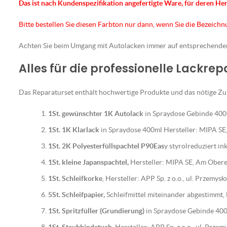
Das ist nach Kundenspezifikation angefertigte Ware, für deren He
Bitte bestellen Sie diesen Farbton nur dann, wenn Sie die Bezeich
Achten Sie beim Umgang mit Autolacken immer auf entsprechend
Alles für die professionelle Lackre
Das Reparaturset enthält hochwertige Produkte und das nötige Zub
1St. gewünschter 1K Autolack
in Spraydose Gebinde 400m
1St. 1K Klarlack
in Spraydose 400ml Hersteller: MIPA S
1St. 2K Polyesterfüllspachtel P90Eas
y styrolreduziert i
1St. kleine Japanspachtel,
Hersteller: MIPA SE, Am Ober
1St. Schleifkorke
, Hersteller: APP Sp. z o.o., ul. Przemy
5St. Schleifpapier,
Schleifmittel miteinander abgestimmt
1St. Spritzfüller (Grundierung)
in Spraydose Gebinde 400