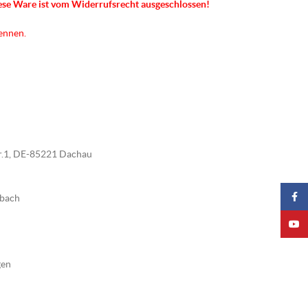
ese Ware ist vom Widerrufsrecht ausgeschlossen!
kennen.
tr.1, DE-85221 Dachau
Faceb
nbach
YouTu
gen