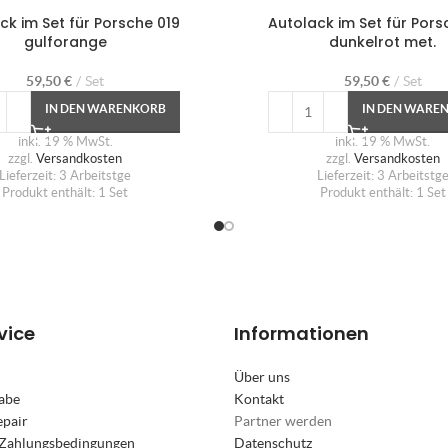
ck im Set für Porsche 019
Autolack im Set für Pors
gulforange
dunkelrot met.
59,50
€
Set
59,50
€
Set
IN DEN WARENKORB
IN DEN WARE
inkl. 19 % MwSt.
inkl. 19 % MwSt.
zzgl.
Versandkosten
zzgl.
Versandkosten
Lieferzeit:
3 Arbeitstge
Lieferzeit:
3 Arbeitstg
Produkt enthält: 1
Set
Produkt enthält: 1
Set
vice
Informationen
Über uns
abe
Kontakt
epair
Partner werden
 Zahlungsbedingungen
Datenschutz