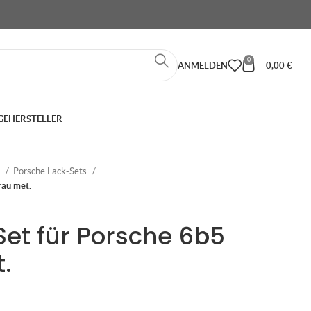
0
ANMELDEN
0,00
€
GE
HERSTELLER
e
Porsche Lack-Sets
rau met.
Set für Porsche 6b5
.