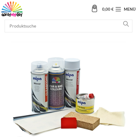
0
0,00
€
MENÜ