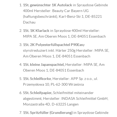
1St. gewünschter 1K Autolack
in Spraydose Gebinde
400ml Hersteller: Beauty Car Bayern UG
(haftungsbeschränkt), Karl-Benz-Str.1, DE-85221
Dachau
1St. 1K Klarlack
in Spraydose 400ml Hersteller:
MIPA SE, Am Oberen Moos 1, DE-84051 Essenbach
1St. 2K Polyesterfüllspachtel P90Eas
y
styrolreduziert inkl. Härter 250g Hersteller: MIPA SE,
Am Oberen Moos 1, DE-84051 Essenbach
1St. kleine Japanspachtel,
Hersteller: MIPA SE, Am
Oberen Moos 1, DE-84051 Essenbach
1St. Schleifkorke
, Hersteller: APP Sp. z o.o., ul.
Przemysłowa 10, PL-62-300 Września
5St. Schleifpapier,
Schleifmittel miteinander
abgestimmt, Hersteller: INDASA Schleifmittel GmbH,
Monzastraße 4D, D-63225 Langen
1St. Spritzfüller (Grundierung)
in Spraydose Gebinde