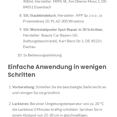
400ml, Hersteller: MIPA SE, Am Oberen Moos 1, DE-
84051 Essenbach
1St. Staubbindetuch
, Hersteller: APP Sp. z o.o., ul.
Przemysłowa 10, PL-62-300 Września
1St. Werkstattposter Spot-Repair in 30 Schritten
,
Hersteller: Beauty Car Bayern UG
(haftungsbeschränkt), Karl-Benz-Str.1, DE-85221
Dachau
1x Bedienungsanleitung
Einfache Anwendung in wenigen
Schritten
Vorbereitung:
Schleifen Sie die beschädigte Stelle leicht an
und reinigen Sie sie gründlich.
Lackieren:
Bei einer Umgebungstemperatur von ca. 20 °C
die Lackdose 3 Minuten kräftig schütteln. Sprühen Sie in
einem Abstand von 25-30 cm in gleichmäßigen,