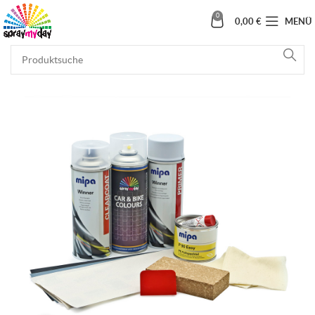
0
0,00
€
MENÜ