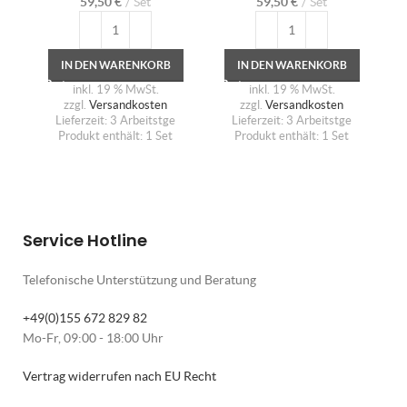
59,50
€
Set
59,50
€
Set
IN DEN WARENKORB
IN DEN WARENKORB
inkl. 19 % MwSt.
inkl. 19 % MwSt.
zzgl.
Versandkosten
zzgl.
Versandkosten
Lieferzeit:
3 Arbeitstge
Lieferzeit:
3 Arbeitstge
Produkt enthält: 1
Set
Produkt enthält: 1
Set
Service Hotline
Telefonische Unterstützung und Beratung
+49(0)155 672 829 82
Mo-Fr, 09:00 - 18:00 Uhr
Vertrag widerrufen nach EU Recht