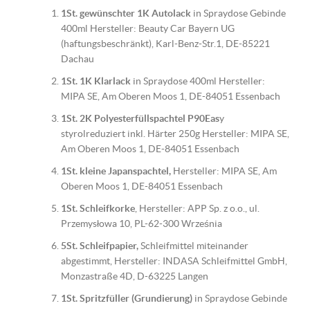
1St. gewünschter 1K Autolack
in Spraydose Gebinde
400ml Hersteller: Beauty Car Bayern UG
(haftungsbeschränkt), Karl-Benz-Str.1, DE-85221
Dachau
1St. 1K Klarlack
in Spraydose 400ml Hersteller:
MIPA SE, Am Oberen Moos 1, DE-84051 Essenbach
1St. 2K Polyesterfüllspachtel P90Eas
y
styrolreduziert inkl. Härter 250g Hersteller: MIPA SE,
Am Oberen Moos 1, DE-84051 Essenbach
1St. kleine Japanspachtel,
Hersteller: MIPA SE, Am
Oberen Moos 1, DE-84051 Essenbach
1St. Schleifkorke
, Hersteller: APP Sp. z o.o., ul.
Przemysłowa 10, PL-62-300 Września
5St. Schleifpapier,
Schleifmittel miteinander
abgestimmt, Hersteller: INDASA Schleifmittel GmbH,
Monzastraße 4D, D-63225 Langen
1St. Spritzfüller (Grundierung)
in Spraydose Gebinde