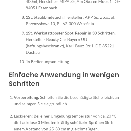
400ml, Hersteller: MIPA SE, Am Oberen Moos 1, DE-
84051 Essenbach
1St. Staubbindetuch
, Hersteller: APP Sp. z o.o., ul.
Przemysłowa 10, PL-62-300 Września
1St. Werkstattposter Spot-Repair in 30 Schritten
,
Hersteller: Beauty Car Bayern UG
(haftungsbeschränkt), Karl-Benz-Str.1, DE-85221
Dachau
1x Bedienungsanleitung
Einfache Anwendung in wenigen
Schritten
Vorbereitung:
Schleifen Sie die beschädigte Stelle leicht an
und reinigen Sie sie gründlich.
Lackieren:
Bei einer Umgebungstemperatur von ca. 20 °C
die Lackdose 3 Minuten kräftig schütteln. Sprühen Sie in
einem Abstand von 25-30 cm in gleichmäßigen,