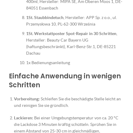
400ml, Hersteller: MIPA SE, Am Oberen Moos 1, DE-
84051 Essenbach
1St. Staubbindetuch
, Hersteller: APP Sp. z o.o., ul.
Przemysłowa 10, PL-62-300 Września
1St. Werkstattposter Spot-Repair in 30 Schritten
,
Hersteller: Beauty Car Bayern UG
(haftungsbeschränkt), Karl-Benz-Str.1, DE-85221
Dachau
1x Bedienungsanleitung
Einfache Anwendung in wenigen
Schritten
Vorbereitung:
Schleifen Sie die beschädigte Stelle leicht an
und reinigen Sie sie gründlich.
Lackieren:
Bei einer Umgebungstemperatur von ca. 20 °C
die Lackdose 3 Minuten kräftig schütteln. Sprühen Sie in
einem Abstand von 25-30 cm in gleichmäßigen,