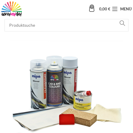
0
0,00
€
MENÜ