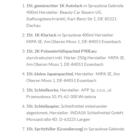
1St. gewünschter 1K Autolack
in Spraydose Gebinde
400ml Hersteller: Beauty Car Bayern UG
(haftungsbeschränkt), Karl-Benz-Str.1, DE-85221
Dachau
1St. 1K Klarlack
in Spraydose 400ml Hersteller:
MIPA SE, Am Oberen Moos 1, DE-84051 Essenbach
1St. 2K Polyesterfüllspachtel P90Eas
y
styrolreduziert inkl. Härter 250g Hersteller: MIPA SE,
Am Oberen Moos 1, DE-84051 Essenbach
1St. kleine Japanspachtel,
Hersteller: MIPA SE, Am
Oberen Moos 1, DE-84051 Essenbach
1St. Schleifkorke
, Hersteller: APP Sp. z o.o., ul.
Przemysłowa 10, PL-62-300 Września
5St. Schleifpapier,
Schleifmittel miteinander
abgestimmt, Hersteller: INDASA Schleifmittel GmbH,
Monzastraße 4D, D-63225 Langen
1St. Spritzfüller (Grundierung)
in Spraydose Gebinde