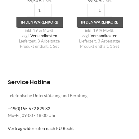
59,50
€
Set
59,50
€
Set
IN DEN WARENKORB
IN DEN WARENKORB
inkl. 19 % MwSt.
inkl. 19 % MwSt.
zzgl.
Versandkosten
zzgl.
Versandkosten
Lieferzeit:
3 Arbeitstge
Lieferzeit:
3 Arbeitstge
Produkt enthält: 1
Set
Produkt enthält: 1
Set
Service Hotline
Telefonische Unterstützung und Beratung
+49(0)155 672 829 82
Mo-Fr, 09:00 - 18:00 Uhr
Vertrag widerrufen nach EU Recht