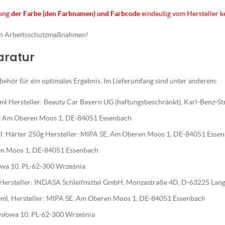
nung
der Farbe (den Farbnamen) und Farbcode
eindeutig vom Hersteller 
en Arbeitsschutzmaßnahmen!
paratur
ehör für ein optimales Ergebnis. Im Lieferumfang sind unter anderem:
l Hersteller: Beauty Car Bayern UG (haftungsbeschränkt), Karl-Benz-S
E, Am Oberen Moos 1, DE-84051 Essenbach
nkl. Härter 250g Hersteller: MIPA SE, Am Oberen Moos 1, DE-84051 Esse
en Moos 1, DE-84051 Essenbach
słowa 10, PL-62-300 Września
, Hersteller: INDASA Schleifmittel GmbH, Monzastraße 4D, D-63225 Lan
ml, Hersteller: MIPA SE, Am Oberen Moos 1, DE-84051 Essenbach
emysłowa 10, PL-62-300 Września