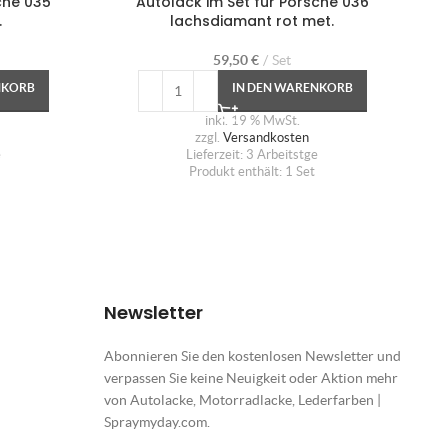
che 035
Autolack im Set für Porsche 036
A
.
lachsdiamant rot met.
59,50
€
Set
NKORB
IN DEN WARENKORB
inkl. 19 % MwSt.
zzgl.
Versandkosten
e
Lieferzeit:
3 Arbeitstge
Produkt enthält: 1
Set
Newsletter
Abonnieren Sie den kostenlosen Newsletter und
verpassen Sie keine Neuigkeit oder Aktion mehr
von Autolacke, Motorradlacke, Lederfarben |
Spraymyday.com.