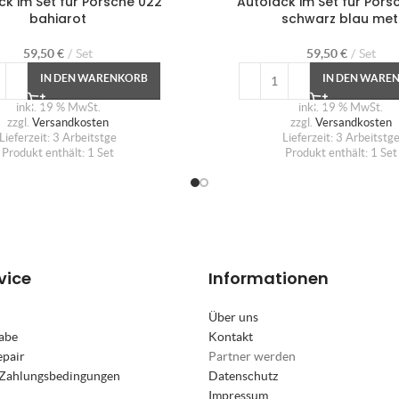
ck im Set für Porsche 022
Autolack im Set für Pors
bahiarot
schwarz blau met
59,50
€
Set
59,50
€
Set
IN DEN WARENKORB
IN DEN WARE
inkl. 19 % MwSt.
inkl. 19 % MwSt.
zzgl.
Versandkosten
zzgl.
Versandkosten
Lieferzeit:
3 Arbeitstge
Lieferzeit:
3 Arbeitstg
Produkt enthält: 1
Set
Produkt enthält: 1
Set
vice
Informationen
Über uns
abe
Kontakt
epair
Partner werden
 Zahlungsbedingungen
Datenschutz
Impressum