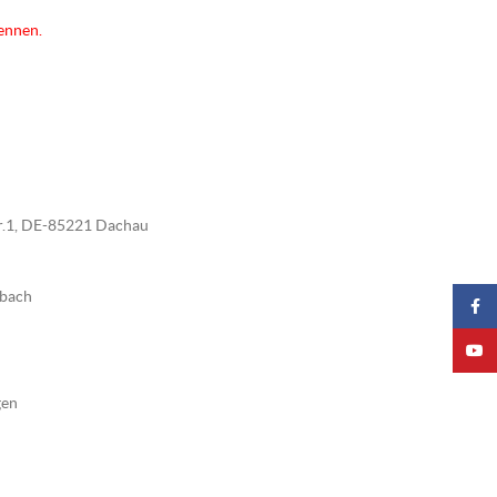
kennen.
tr.1, DE-85221 Dachau
nbach
Faceb
YouTu
gen