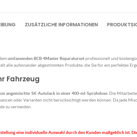
EIBUNG
ZUSÄTZLICHE INFORMATIONEN
PRODUKTSIC
 dem
umfassenden BCB 4Master Reparaturset
professionell und kostengüns
lt alle aufeinander abgestimmten Produkte, die Sie für ein perfektes Erg
Ihr Fahrzeug
ton angemischte 1K-Autolack in einer 400-ml-Sprühdose
. Die Mitarbeit
uancen oder Varianten nicht berücksichtigt werden können. Da jede Misch
de zu vermeiden.
rstellung eine individuelle Auswahl durch den Kunden maßgeblich ist.
Di