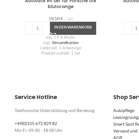
Autolack im Set für Porsche 018
Autola
blutorange
59,50
€
Set
IN DEN WARENKORB
inkl. 19 % MwSt.
zzgl.
Versandkosten
Lieferzeit:
3 Arbeitstge
Produkt enthält: 1
Set
Service Hotline
Shop Ser
Telefonische Unterstützung und Beratung
Autopflege
Leasingrückg
+49(0)155 672 829 82
Smart Spot R
Mo-Fr, 09:00 - 18:00 Uhr
Versand und
AGB