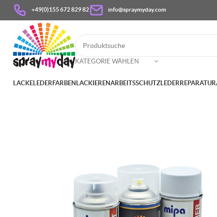
+49(0)155 672 829 82
info@spraymyday.com
KATEGORIE WÄHLEN
LACKE
LEDERFARBEN
LACKIEREN
ARBEITSSCHUTZ
LEDERREPARATUR