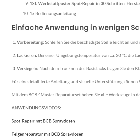
1St. Werkstattposter Spot-Repair in 30 Schritten
, Herst
1x Bedienungsanleitung
Einfache Anwendung in wenigen Sc
Vorbereitung:
Schleifen Sie die beschädigte Stelle leicht an und 
Lackieren:
Bei einer Umgebungstemperatur von ca. 20 °C die La
Versiegeln:
Nach dem Trocknen des Basislacks tragen Sie den Klar
Für eine detaillierte Anleitung und visuelle Unterstützung können S
Mit dem BCB 4Master Reparaturset haben Sie alle Werkzeuge in der
ANWENDUNGSVIDEOS:
Spot-Repair mit BCB Spraydosen
Felgenreparatur mit BCB Spraydosen