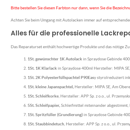
Bitte bestellen Sie diesen Farbton nur dann, wenn Sie die Bezeich
Achten Sie beim Umgang mit Autolacken immer auf entsprechend
Alles für die professionelle Lackre
Das Reparaturset enthält hochwertige Produkte und das nötige Zub
1St. gewünschter 1K Autolack
in Spraydose Gebinde 400m
1St. 1K Klarlack
in Spraydose 400ml Hersteller: MIPA S
1St. 2K Polyesterfüllspachtel P90Eas
y styrolreduziert i
1St. kleine Japanspachtel,
Hersteller: MIPA SE, Am Ober
1St. Schleifkorke
, Hersteller: APP Sp. z o.o., ul. Przemy
5St. Schleifpapier,
Schleifmittel miteinander abgestimmt
1St. Spritzfüller (Grundierung)
in Spraydose Gebinde 400
1St. Staubbindetuch
, Hersteller: APP Sp. z o.o., ul. Prz