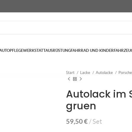
AUTOPFLEGE
WERKSTATTAUSRÜSTUNG
FAHRRAD UND KINDERFAHRZEU
Start
Lacke
Autolacke
Porsch
Autolack im 
gruen
59,50
€
Set