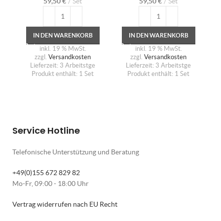
59,50
€
Set
59,50
€
Set
IN DEN WARENKORB
IN DEN WARENKORB
inkl. 19 % MwSt.
inkl. 19 % MwSt.
zzgl.
Versandkosten
zzgl.
Versandkosten
Lieferzeit:
3 Arbeitstge
Lieferzeit:
3 Arbeitstge
Produkt enthält: 1
Set
Produkt enthält: 1
Set
Service Hotline
Telefonische Unterstützung und Beratung
+49(0)155 672 829 82
Mo-Fr, 09:00 - 18:00 Uhr
Vertrag widerrufen nach EU Recht