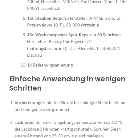
400ml, Hersteller: MIPA SE, Am Oberen Moos 1, DE-
84051 Essenbach
1St. Staubbindetuch
, Hersteller: APP Sp. z o.o., ul.
Przemysłowa 10, PL-62-300 Września
1St. Werkstattposter Spot-Repair in 30 Schritten
,
Hersteller: Beauty Car Bayern UG
(haftungsbeschränkt), Karl-Benz-Str.1, DE-85221
Dachau
1x Bedienungsanleitung
Einfache Anwendung in wenigen
Schritten
Vorbereitung:
Schleifen Sie die beschädigte Stelle leicht an
und reinigen Sie sie gründlich.
Lackieren:
Bei einer Umgebungstemperatur von ca. 20 °C
die Lackdose 3 Minuten kräftig schütteln. Sprühen Sie in
einem Abstand von 25-30 cm in gleichmäßigen,