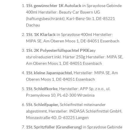
1St. gewünschter 1K Autolack
in Spraydose Gebinde
400ml Hersteller: Beauty Car Bayern UG
(haftungsbeschränkt), Karl-Benz-Str.1, DE-85221
Dachau
1St. 1K Klarlack
in Spraydose 400ml Hersteller:
MIPA SE, Am Oberen Moos 1, DE-84051 Essenbach
1St. 2K Polyesterfüllspachtel P90Eas
y
styrolreduziert inkl. Härter 250g Hersteller: MIPA SE,
Am Oberen Moos 1, DE-84051 Essenbach
1St. kleine Japanspachtel,
Hersteller: MIPA SE, Am
Oberen Moos 1, DE-84051 Essenbach
1St. Schleifkorke
, Hersteller: APP Sp. z o.o., ul.
Przemysłowa 10, PL-62-300 Września
5St. Schleifpapier,
Schleifmittel miteinander
abgestimmt, Hersteller: INDASA Schleifmittel GmbH,
Monzastraße 4D, D-63225 Langen
1St. Spritzfüller (Grundierung)
in Spraydose Gebinde