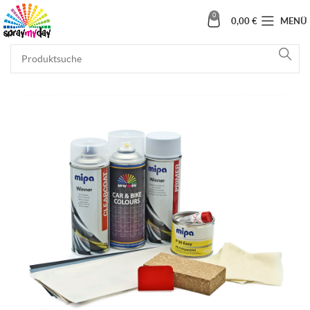
0
0,00
€
MENÜ