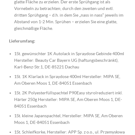
glatte Fläche zu erzielen. Der erste Sprühgang ist als
Vornebeln zu betrachten; durch den zweiten und evtl.
dritten Sprühgang – d.h. in dem Sie „nass in nass“ jeweils im
Abstand von 1-2 Min. Sprühen – erzielen Sie eine glatte,
gleichmäßige Fläche.
Lieferumfang:
1St. gewünschter 1K Autolack in Spraydose Gebinde 400ml
Hersteller: Beauty Car Bayern UG (haftungsbeschränkt),
Karl-Benz-Str.1, DE-85221 Dachau
1St. 1K Klarlack in Spraydose 400ml Hersteller: MIPA SE,
Am Oberen Moos 1, DE-84051 Essenbach
1St. 2K Polyesterfüllspachtel P90Easy styrolreduziert inkl.
Härter 250g Hersteller: MIPA SE, Am Oberen Moos 1, DE-
84051 Essenbach
1St. kleine Japanspachtel, Hersteller: MIPA SE, Am Oberen
Moos 1, DE-84051 Essenbach
1St. Schleifkorke, Hersteller: APP Sp. z o.o., ul. Przemysłowa