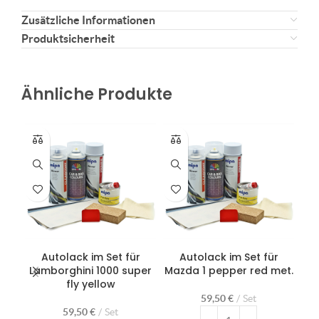
Zusätzliche Informationen
Produktsicherheit
Ähnliche Produkte
Autolack im Set für
Autolack im Set für
Lamborghini 1000 super
Mazda 1 pepper red met.
Po
fly yellow
59,50
€
Set
59,50
€
Set