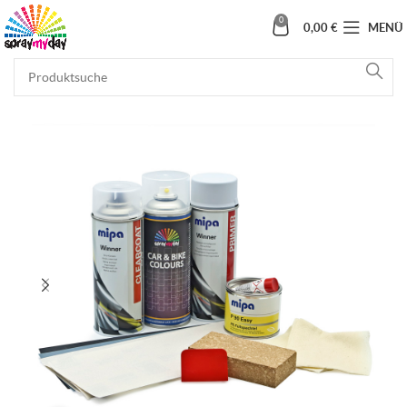
0
0,00
€
MENÜ