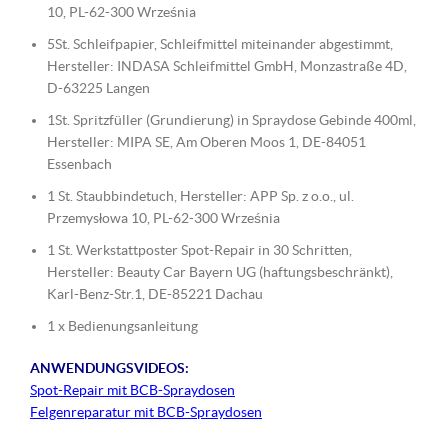
10, PL-62-300 Września
5St. Schleifpapier, Schleifmittel miteinander abgestimmt,
Hersteller: INDASA Schleifmittel GmbH, Monzastraße 4D,
D-63225 Langen
1St. Spritzfüller (Grundierung) in Spraydose Gebinde 400ml,
Hersteller: MIPA SE, Am Oberen Moos 1, DE-84051
Essenbach
1 St. Staubbindetuch, Hersteller: APP Sp. z o.o., ul.
Przemysłowa 10, PL-62-300 Września
1 St. Werkstattposter Spot-Repair in 30 Schritten,
Hersteller: Beauty Car Bayern UG (haftungsbeschränkt),
Karl-Benz-Str.1, DE-85221 Dachau
1 x Bedienungsanleitung
ANWENDUNGSVIDEOS:
Spot-Repair mit BCB-Spraydosen
Felgenreparatur mit BCB-Spraydosen