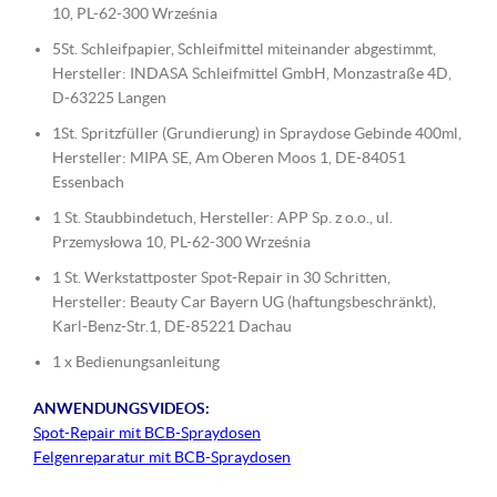
10, PL-62-300 Września
5St. Schleifpapier, Schleifmittel miteinander abgestimmt,
Hersteller: INDASA Schleifmittel GmbH, Monzastraße 4D,
D-63225 Langen
1St. Spritzfüller (Grundierung) in Spraydose Gebinde 400ml,
Hersteller: MIPA SE, Am Oberen Moos 1, DE-84051
Essenbach
1 St. Staubbindetuch, Hersteller: APP Sp. z o.o., ul.
Przemysłowa 10, PL-62-300 Września
1 St. Werkstattposter Spot-Repair in 30 Schritten,
Hersteller: Beauty Car Bayern UG (haftungsbeschränkt),
Karl-Benz-Str.1, DE-85221 Dachau
1 x Bedienungsanleitung
ANWENDUNGSVIDEOS:
Spot-Repair mit BCB-Spraydosen
Felgenreparatur mit BCB-Spraydosen