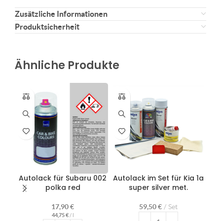
Zusätzliche Informationen
Produktsicherheit
Ähnliche Produkte
Autolack für Subaru 002
Autolack im Set für Kia 1a
polka red
super silver met.
La
17,90
€
59,50
€
Set
44,75
€
/
l