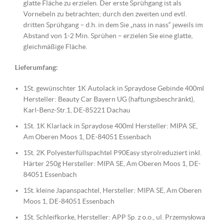
glatte Fläche zu erzielen. Der erste Sprühgang ist als
Vornebeln zu betrachten; durch den zweiten und evtl.
dritten Sprühgang – d.h. in dem Sie „nass in nass“ jeweils im
Abstand von 1-2 Min. Sprühen – erzielen Sie eine glatte,
gleichmäßige Fläche.
Lieferumfang:
1St. gewünschter 1K Autolack in Spraydose Gebinde 400ml
Hersteller: Beauty Car Bayern UG (haftungsbeschränkt),
Karl-Benz-Str.1, DE-85221 Dachau
1St. 1K Klarlack in Spraydose 400ml Hersteller: MIPA SE,
Am Oberen Moos 1, DE-84051 Essenbach
1St. 2K Polyesterfüllspachtel P90Easy styrolreduziert inkl.
Härter 250g Hersteller: MIPA SE, Am Oberen Moos 1, DE-
84051 Essenbach
1St. kleine Japanspachtel, Hersteller: MIPA SE, Am Oberen
Moos 1, DE-84051 Essenbach
1St. Schleifkorke, Hersteller: APP Sp. z o.o., ul. Przemysłowa