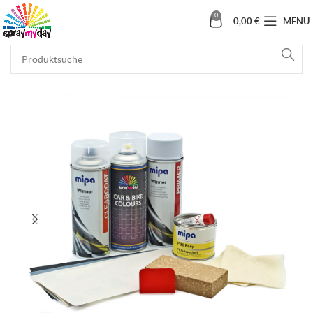
0
0,00
€
MENÜ