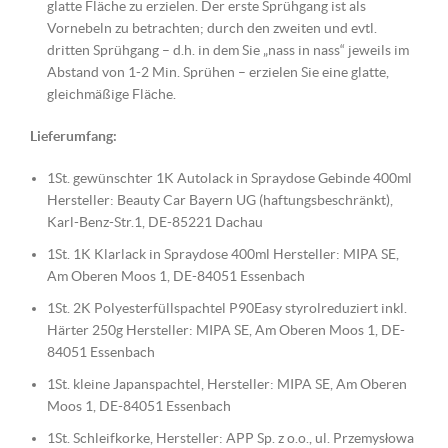
glatte Fläche zu erzielen. Der erste Sprühgang ist als
Vornebeln zu betrachten; durch den zweiten und evtl.
dritten Sprühgang – d.h. in dem Sie „nass in nass“ jeweils im
Abstand von 1-2 Min. Sprühen – erzielen Sie eine glatte,
gleichmäßige Fläche.
Lieferumfang:
1St. gewünschter 1K Autolack in Spraydose Gebinde 400ml
Hersteller: Beauty Car Bayern UG (haftungsbeschränkt),
Karl-Benz-Str.1, DE-85221 Dachau
1St. 1K Klarlack in Spraydose 400ml Hersteller: MIPA SE,
Am Oberen Moos 1, DE-84051 Essenbach
1St. 2K Polyesterfüllspachtel P90Easy styrolreduziert inkl.
Härter 250g Hersteller: MIPA SE, Am Oberen Moos 1, DE-
84051 Essenbach
1St. kleine Japanspachtel, Hersteller: MIPA SE, Am Oberen
Moos 1, DE-84051 Essenbach
1St. Schleifkorke, Hersteller: APP Sp. z o.o., ul. Przemysłowa