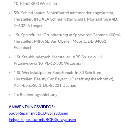
10, PL-62-300 Września
5St. Schleifpapier, Schleifmittel miteinander abgestimmt,
Hersteller: INDASA Schleifmittel GmbH, Monzastraße 4D,
D-63225 Langen
1St. Spritzfüller (Grundierung) in Spraydose Gebinde 400ml,
Hersteller: MIPA SE, Am Oberen Moos 1, DE-84051
Essenbach
1 St. Staubbindetuch, Hersteller: APP Sp. z o.o., ul.
Przemysłowa 10, PL-62-300 Września
1 St. Werkstattposter Spot-Repair in 30 Schritten,
Hersteller: Beauty Car Bayern UG (haftungsbeschränkt),
Karl-Benz-Str.1, DE-85221 Dachau
1 x Bedienungsanleitung
ANWENDUNGSVIDEOS:
Spot-Repair mit BCB-Spraydosen
Felgenreparatur mit BCB-Spraydosen