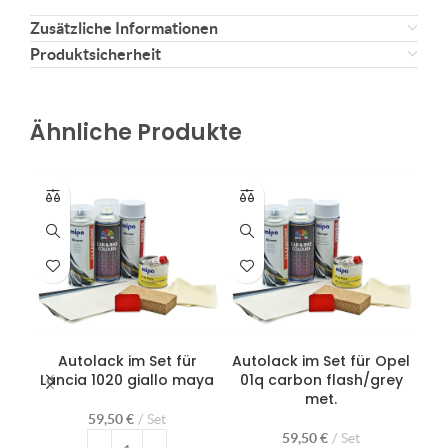
Zusätzliche Informationen
Produktsicherheit
Ähnliche Produkte
Autolack im Set für
Autolack im Set für Opel
Aut
Lancia 1020 giallo maya
01q carbon flash/grey
Ro
met.
59,50
€
Set
59,50
€
Set