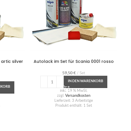
artic silver
Autolack im Set für Scania 0001 rosso
59,50
€
Set
IN DEN WARENKORB
NKORB
inkl. 19 % MwSt.
zzgl.
Versandkosten
Lieferzeit:
3 Arbeitstge
Produkt enthält: 1
Set
e