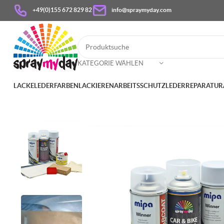
+49(0)155 672 829 82
info@spraymyday.com
KATEGORIE WÄHLEN
LACKE
LEDERFARBEN
LACKIEREN
ARBEITSSCHUTZ
LEDERREPARATUR