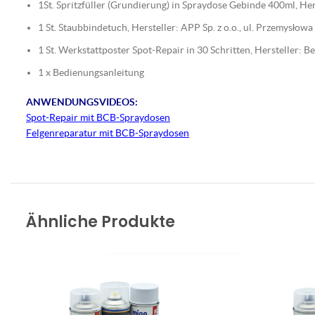
1St. Spritzfüller (Grundierung) in Spraydose Gebinde 400ml, 
1 St. Staubbindetuch, Hersteller: APP Sp. z o.o., ul. Przemysło
1 St. Werkstattposter Spot-Repair in 30 Schritten, Hersteller:
1 x Bedienungsanleitung
ANWENDUNGSVIDEOS:
Spot-Repair mit BCB-Spraydosen
Felgenreparatur mit BCB-Spraydosen
Ähnliche Produkte