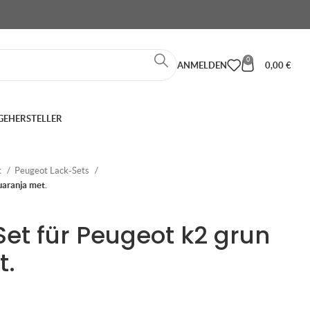
0
ANMELDEN
0,00
€
GE
HERSTELLER
t
Peugeot Lack-Sets
uaranja met.
Set für Peugeot k2 grun
t.