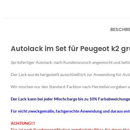
BESCHR
Autolack im Set für Peugeot k2 g
Spritzfertiger Autolack, nach Kundenwunsch angemischt und befül
Der Lack wurde hergestellt ausschließlich zur Anwendung für Au
Wir mischen nur den Standard-Farbton nach Herstellervorgaben a
Der Lack kann bei jeder Mischcharge bis zu 10% Farbabweichungen
Für nicht
zweckgemäße
, fachgerechte Anwendung und daraus en
ACHTUNG!!!
Das ist nach Kundenspezifikation angefertigte Ware, für deren He