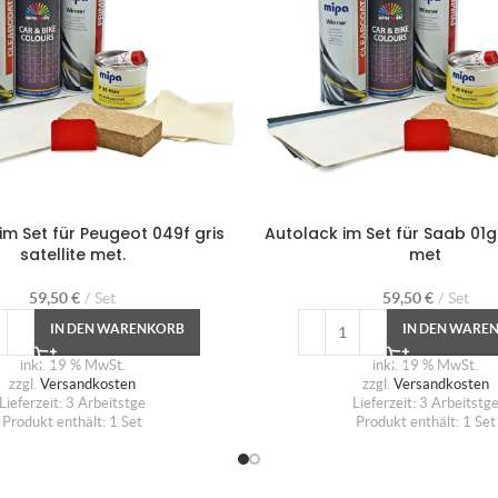
im Set für Peugeot 049f gris
Autolack im Set für Saab 01g 
satellite met.
met
59,50
€
Set
59,50
€
Set
IN DEN WARENKORB
IN DEN WARE
inkl. 19 % MwSt.
inkl. 19 % MwSt.
zzgl.
Versandkosten
zzgl.
Versandkosten
Lieferzeit:
3 Arbeitstge
Lieferzeit:
3 Arbeitstg
Produkt enthält: 1
Set
Produkt enthält: 1
Set