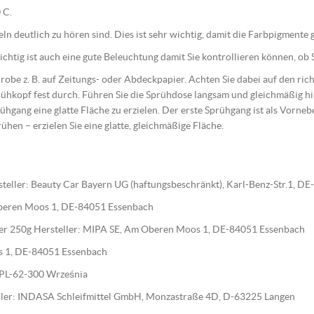
 C.
geln deutlich zu hören sind. Dies ist sehr wichtig, damit die Farbpigment
htig ist auch eine gute Beleuchtung damit Sie kontrollieren können, ob S
 Probe z. B. auf Zeitungs- oder Abdeckpapier. Achten Sie dabei auf den r
ühkopf fest durch. Führen Sie die Sprühdose langsam und gleichmäßig 
ühgang eine glatte Fläche zu erzielen. Der erste Sprühgang ist als Vorne
rühen – erzielen Sie eine glatte, gleichmäßige Fläche.
teller: Beauty Car Bayern UG (haftungsbeschränkt), Karl-Benz-Str.1, D
 Oberen Moos 1, DE-84051 Essenbach
ärter 250g Hersteller: MIPA SE, Am Oberen Moos 1, DE-84051 Essenbach
os 1, DE-84051 Essenbach
0, PL-62-300 Września
steller: INDASA Schleifmittel GmbH, Monzastraße 4D, D-63225 Langen