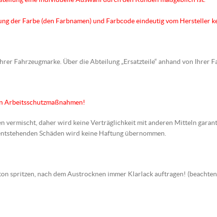
hnung der Farbe (den Farbnamen) und Farbcode eindeutig vom Hersteller k
 Ihrer Fahrzeugmarke. Über die Abteilung „Ersatzteile“ anhand von Ihrer 
en Arbeitsschutzmaßnahmen!
en vermischt, daher wird keine Verträglichkeit mit anderen Mitteln garant
s entstehenden Schäden wird keine Haftung übernommen.
arbton spritzen, nach dem Austrocknen immer Klarlack auftragen! (beach