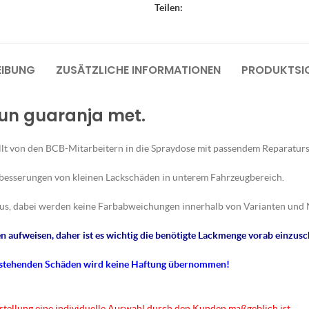
Teilen:
EIBUNG
ZUSÄTZLICHE INFORMATIONEN
PRODUKTSIC
run guaranja met.
lt von den BCB-Mitarbeitern in die Spraydose mit passendem Reparaturs
sbesserungen von kleinen Lackschäden in unterem Fahrzeugbereich.
us, dabei werden keine Farbabweichungen innerhalb von Varianten und 
 aufweisen, daher ist es wichtig die benötigte Lackmenge vorab einzusc
tstehenden Schäden wird keine Haftung übernommen!
rstellung eine individuelle Auswahl durch den Kunden maßgeblich ist.