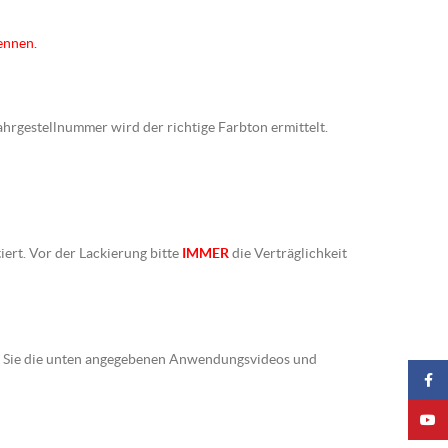
ennen.
Fahrgestellnummer wird der richtige Farbton ermittelt.
iert. Vor der Lackierung bitte
IMMER
die Verträglichkeit
ten Sie die unten angegebenen Anwendungsvideos und
Faceb
YouTu