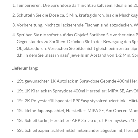
Temperieren: Die Sprühdose darf nicht zu kalt sein. Ideal sind 20
Schütteln Sie die Dose ca. 3 Min. kräftig durch, bis die Mischku
Vorbereitung: Nicht zu lackierende Flächen sind abzudecken. Wic
Sprühen Sie nie sofort auf das Objekt! Sprühen Sie vorher eine
Gegenstandes zu Sprühen. Drücken Sie in der Bewegung den Spr
Objektes durch. Versuchen Sie bitte nicht gleich beim ersten Spr
d.h. in dem Sie „nass in nass“ jeweils im Abstand von 1-2 Min. Sp
Lieferumfang:
1St. gewünschter 1K Autolack in Spraydose Gebinde 400ml Hers
1St. 1K Klarlack in Spraydose 400ml Hersteller: MIPA SE, Am
1St. 2K Polyesterfüllspachtel P90Easy styrolreduziert inkl. H
1St. kleine Japanspachtel, Hersteller: MIPA SE, Am Oberen Mo
1St. Schleifkorke, Hersteller: APP Sp. z o.o., ul. Przemysłowa 1
5St. Schleifpapier, Schleifmittel miteinander abgestimmt, Her