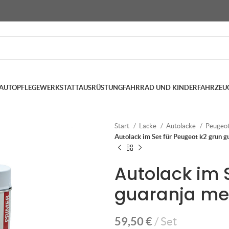
AUTOPFLEGE
WERKSTATTAUSRÜSTUNG
FAHRRAD UND KINDERFAHRZEU
Start
Lacke
Autolacke
Peugeo
Autolack im Set für Peugeot k2 grun g
Autolack im 
guaranja me
59,50
€
Set