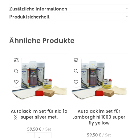
Zusätzliche Informationen
Produktsicherheit
Ähnliche Produkte
Autolack im Set für Kia 1a
Autolack im Set für
super silver met.
Lamborghini 1000 super
fly yellow
r
59,50
€
Set
59,50
€
Set