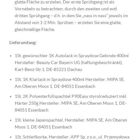
glatte Fläche zu erzielen. Der erste Sprühgang ist als
Vornebeln zu betrachten; durch den zweiten und evtl.
dritten Sprühgang – d.h. in dem Sie „nass in nass“ jeweils im
Abstand von 1-2 Min. Sprühen – erzielen Sie eine glatte,
gleichmäßige Fläche.
Lieferumfang:
1St. gewünschter 1K Autolack in Spraydose Gebinde 400ml
Hersteller: Beauty Car Bayern UG (haftungsbeschränkt),
Karl-Benz-Str.1, DE-85221 Dachau
1St. 1K Klarlack in Spraydose 400ml Hersteller: MIPA SE,
Am Oberen Moos 1, DE-84051 Essenbach
1St. 2K Polyesterfüllspachtel P90Easy styrolreduziert inkl.
Härter 250g Hersteller: MIPA SE, Am Oberen Moos 1, DE-
84051 Essenbach
1St. kleine Japanspachtel, Hersteller: MIPA SE, Am Oberen
Moos 1, DE-84051 Essenbach
1St. Schleifkorke, Hersteller: APP Sp. z o.o., ul. Przemysłowa