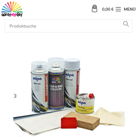
0
0,00
€
MENÜ