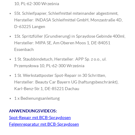
10, PL-62-300 Września
5St. Schleifpapier, Schleifmittel miteinander abgestimmt,
Hersteller: INDASA Schleifmittel GmbH, Monzastraße 4D,
D-63225 Langen
1St. Spritzfüller (Grundierung) in Spraydose Gebinde 400ml,
Hersteller: MIPA SE, Am Oberen Moos 1, DE-84051
Essenbach
1 St. Staubbindetuch, Hersteller: APP Sp. z o.o., ul.
Przemysłowa 10, PL-62-300 Września
1 St. Werkstattposter Spot-Repair in 30 Schritten,
Hersteller: Beauty Car Bayern UG (haftungsbeschränkt),
Karl-Benz-Str.1, DE-85221 Dachau
1 x Bedienungsanleitung
ANWENDUNGSVIDEOS:
Spot-Repair mit BCB-Spraydosen
Felgenreparatur mit BCB-Spraydosen