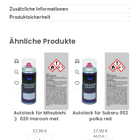
Zusätzliche Informationen
Produktsicherheit
Ähnliche Produkte
Autolack für Mitsubishi
Autolack für Subaru 002
Au
020 maroon met.
polka red
17,90
€
17,90
€
44,75
€
/
l