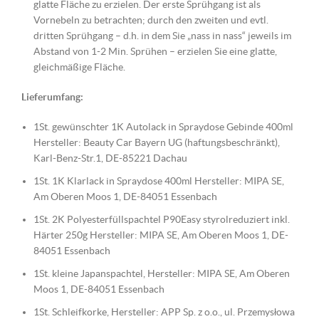
glatte Fläche zu erzielen. Der erste Sprühgang ist als
Vornebeln zu betrachten; durch den zweiten und evtl.
dritten Sprühgang – d.h. in dem Sie „nass in nass“ jeweils im
Abstand von 1-2 Min. Sprühen – erzielen Sie eine glatte,
gleichmäßige Fläche.
Lieferumfang:
1St. gewünschter 1K Autolack in Spraydose Gebinde 400ml
Hersteller: Beauty Car Bayern UG (haftungsbeschränkt),
Karl-Benz-Str.1, DE-85221 Dachau
1St. 1K Klarlack in Spraydose 400ml Hersteller: MIPA SE,
Am Oberen Moos 1, DE-84051 Essenbach
1St. 2K Polyesterfüllspachtel P90Easy styrolreduziert inkl.
Härter 250g Hersteller: MIPA SE, Am Oberen Moos 1, DE-
84051 Essenbach
1St. kleine Japanspachtel, Hersteller: MIPA SE, Am Oberen
Moos 1, DE-84051 Essenbach
1St. Schleifkorke, Hersteller: APP Sp. z o.o., ul. Przemysłowa