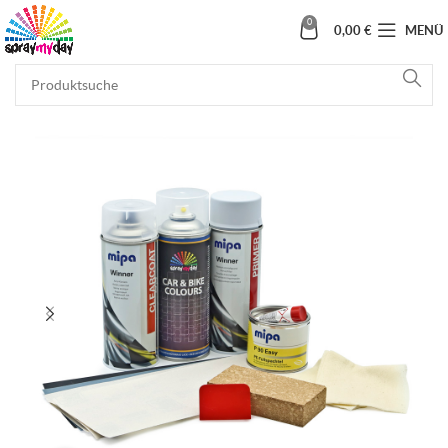
0
0,00
€
MENÜ