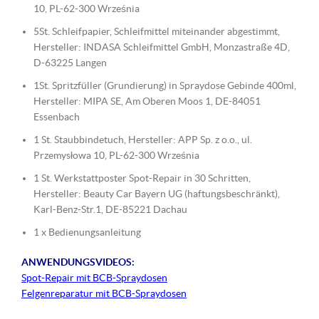
10, PL-62-300 Września
5St. Schleifpapier, Schleifmittel miteinander abgestimmt,
Hersteller: INDASA Schleifmittel GmbH, Monzastraße 4D,
D-63225 Langen
1St. Spritzfüller (Grundierung) in Spraydose Gebinde 400ml,
Hersteller: MIPA SE, Am Oberen Moos 1, DE-84051
Essenbach
1 St. Staubbindetuch, Hersteller: APP Sp. z o.o., ul.
Przemysłowa 10, PL-62-300 Września
1 St. Werkstattposter Spot-Repair in 30 Schritten,
Hersteller: Beauty Car Bayern UG (haftungsbeschränkt),
Karl-Benz-Str.1, DE-85221 Dachau
1 x Bedienungsanleitung
ANWENDUNGSVIDEOS:
Spot-Repair mit BCB-Spraydosen
Felgenreparatur mit BCB-Spraydosen