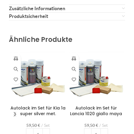
Zusätzliche Informationen
Produktsicherheit
Ähnliche Produkte
Autolack im Set für Kia 1a
Autolack im Set für
super silver met.
Lancia 1020 giallo maya
Ma
59,50
€
Set
59,50
€
Set