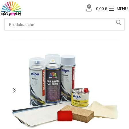
0
0,00
€
MENÜ