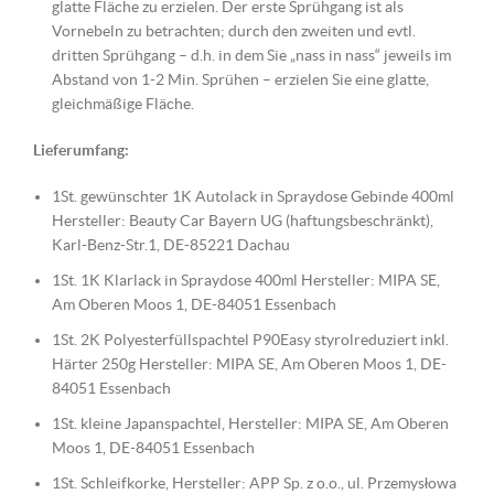
glatte Fläche zu erzielen. Der erste Sprühgang ist als
Vornebeln zu betrachten; durch den zweiten und evtl.
dritten Sprühgang – d.h. in dem Sie „nass in nass“ jeweils im
Abstand von 1-2 Min. Sprühen – erzielen Sie eine glatte,
gleichmäßige Fläche.
Lieferumfang:
1St. gewünschter 1K Autolack in Spraydose Gebinde 400ml
Hersteller: Beauty Car Bayern UG (haftungsbeschränkt),
Karl-Benz-Str.1, DE-85221 Dachau
1St. 1K Klarlack in Spraydose 400ml Hersteller: MIPA SE,
Am Oberen Moos 1, DE-84051 Essenbach
1St. 2K Polyesterfüllspachtel P90Easy styrolreduziert inkl.
Härter 250g Hersteller: MIPA SE, Am Oberen Moos 1, DE-
84051 Essenbach
1St. kleine Japanspachtel, Hersteller: MIPA SE, Am Oberen
Moos 1, DE-84051 Essenbach
1St. Schleifkorke, Hersteller: APP Sp. z o.o., ul. Przemysłowa