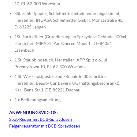
10, PL-62-300 Września
5St. Schleifpapier, Schleifmittel miteinander abgestimmt,
Hersteller: INDASA Schleifmittel GmbH, Monzastraße 4D,
D-63225 Langen
1St. Spritzfüller (Grundierung) in Spraydose Gebinde 400ml,
Hersteller: MIPA SE, Am Oberen Moos 1, DE-84051
Essenbach
1 St. Staubbindetuch, Hersteller: APP Sp. z o.o., ul.
Przemysłowa 10, PL-62-300 Września
1 St. Werkstattposter Spot-Repair in 30 Schritten,
Hersteller: Beauty Car Bayern UG (haftungsbeschränkt),
Karl-Benz-Str.1, DE-85221 Dachau
1 x Bedienungsanleitung
ANWENDUNGSVIDEOS:
Spot-Repair mit BCB-Spraydosen
Felgenreparatur mit BCB-Spraydosen