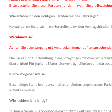
Diese Ware ist vom Widerrufsrecht ausgeschlossen!
Bitte bestellen Sie diesen Farbton nur dann, wenn Sie die Bezeic
Wie erfahre ich den richtigen Farbton meines Fahrzeugs?
Kontaktieren Sie, bitte Ihren Hersteller, bzw. den Vertragshändler
Warnhinweise:
Achten Sie beim Umgang mit Autolacken immer auf entsprechend
Die Lacke sind für Befüllung in die Spraydosen mit diversen Aditiv
überprüfen! Für jegliche Materialunverträglichkeiten und darau
Kurze Vorgehensweise:
Beschädigte Stelle leicht anschleifen, entfetten, angemischter F
Arbeitshinweise).
Wie lackiere ich richtig?
Temperieren: Die Sprühdose darf nicht zu kalt sein. Ideal sind 20