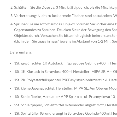
Schütteln Sie die Dose ca. 3 Min. kräftig durch, bis die Mischku
Vorbereitung: Nicht zu lackierende Flächen sind abzudecken. Wic
Sprühen Sie nie sofort auf das Objekt! Sprühen Sie vorher eine
Gegenstandes zu Sprühen. Drücken Sie in der Bewegung den Spr
Objektes durch. Versuchen Sie bitte nicht gleich beim ersten Spr
d.h. in dem Sie „nass in nass“ jeweils im Abstand von 1-2 Min. Sp
Lieferumfang:
1St. gewünschter 1K Autolack in Spraydose Gebinde 400ml Hers
1St. 1K Klarlack in Spraydose 400ml Hersteller: MIPA SE, Am
1St. 2K Polyesterfüllspachtel P90Easy styrolreduziert inkl. H
1St. kleine Japanspachtel, Hersteller: MIPA SE, Am Oberen Mo
1St. Schleifkorke, Hersteller: APP Sp. z o.o., ul. Przemysłowa 1
5St. Schleifpapier, Schleifmittel miteinander abgestimmt, Her
1St. Spritzfüller (Grundierung) in Spraydose Gebinde 400ml, 