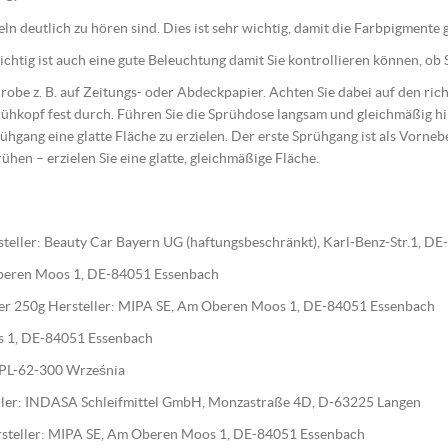
geln deutlich zu hören sind. Dies ist sehr wichtig, damit die Farbpigment
htig ist auch eine gute Beleuchtung damit Sie kontrollieren können, ob S
 Probe z. B. auf Zeitungs- oder Abdeckpapier. Achten Sie dabei auf den r
ühkopf fest durch. Führen Sie die Sprühdose langsam und gleichmäßig 
ühgang eine glatte Fläche zu erzielen. Der erste Sprühgang ist als Vorne
rühen – erzielen Sie eine glatte, gleichmäßige Fläche.
teller: Beauty Car Bayern UG (haftungsbeschränkt), Karl-Benz-Str.1, D
 Oberen Moos 1, DE-84051 Essenbach
ärter 250g Hersteller: MIPA SE, Am Oberen Moos 1, DE-84051 Essenbach
os 1, DE-84051 Essenbach
0, PL-62-300 Września
steller: INDASA Schleifmittel GmbH, Monzastraße 4D, D-63225 Langen
Hersteller: MIPA SE, Am Oberen Moos 1, DE-84051 Essenbach