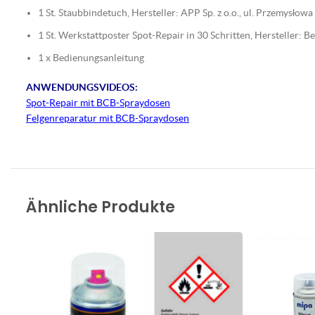
1 St. Staubbindetuch, Hersteller: APP Sp. z o.o., ul. Przemysło
1 St. Werkstattposter Spot-Repair in 30 Schritten, Hersteller:
1 x Bedienungsanleitung
ANWENDUNGSVIDEOS:
Spot-Repair mit BCB-Spraydosen
Felgenreparatur mit BCB-Spraydosen
Ähnliche Produkte