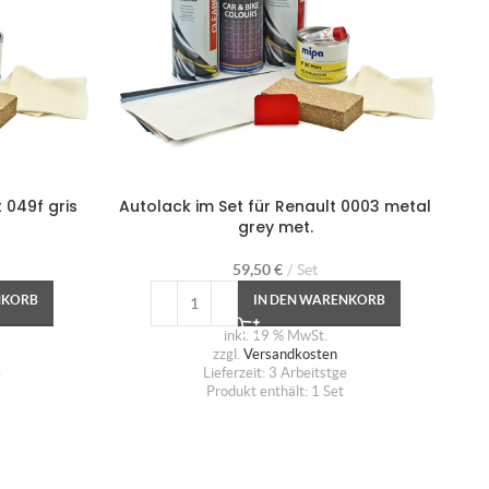
 049f gris
Autolack im Set für Renault 0003 metal
A
grey met.
59,50
€
Set
NKORB
IN DEN WARENKORB
inkl. 19 % MwSt.
zzgl.
Versandkosten
e
Lieferzeit:
3 Arbeitstge
Produkt enthält: 1
Set