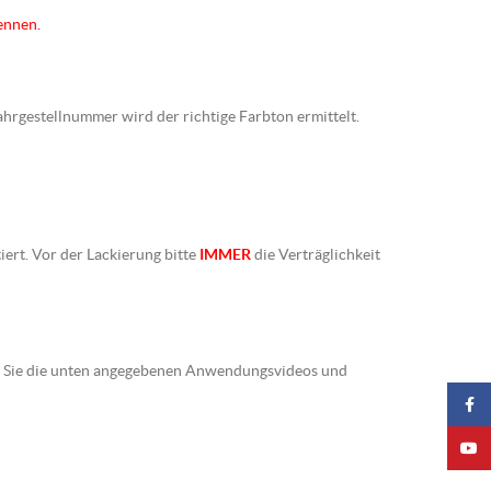
ennen.
Fahrgestellnummer wird der richtige Farbton ermittelt.
iert. Vor der Lackierung bitte
IMMER
die Verträglichkeit
ten Sie die unten angegebenen Anwendungsvideos und
Faceb
YouTu