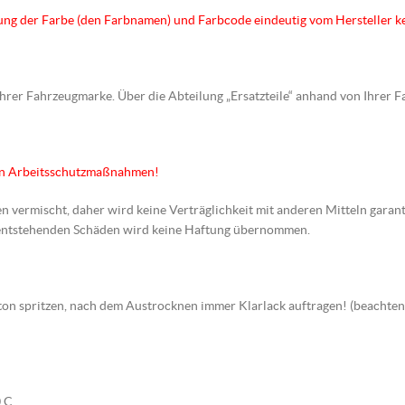
hnung der Farbe (den Farbnamen) und Farbcode eindeutig vom Hersteller k
 Ihrer Fahrzeugmarke. Über die Abteilung „Ersatzteile“ anhand von Ihrer 
en Arbeitsschutzmaßnahmen!
en vermischt, daher wird keine Verträglichkeit mit anderen Mitteln garant
s entstehenden Schäden wird keine Haftung übernommen.
arbton spritzen, nach dem Austrocknen immer Klarlack auftragen! (beach
 C.