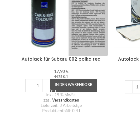
Autolack für Subaru 002 polka red
Autolack 
17,90
€
44,75
€
/
l
IN DEN WARENKORB
inkl. 19 % MwSt.
zzgl.
Versandkosten
Lieferzeit:
3 Arbeitstge
Produkt enthält: 0,4
l