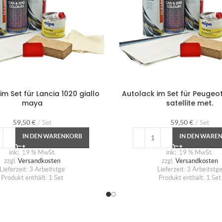
im Set für Lancia 1020 giallo
Autolack im Set für Peugeot
maya
satellite met.
59,50
€
Set
59,50
€
Set
IN DEN WARENKORB
IN DEN WARE
inkl. 19 % MwSt.
inkl. 19 % MwSt.
zzgl.
Versandkosten
zzgl.
Versandkosten
Lieferzeit:
3 Arbeitstge
Lieferzeit:
3 Arbeitstg
Produkt enthält: 1
Set
Produkt enthält: 1
Set