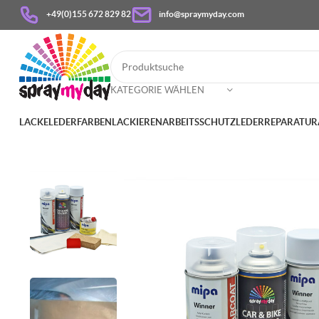
+49(0)155 672 829 82
info@spraymyday.com
KATEGORIE WÄHLEN
LACKE
LEDERFARBEN
LACKIEREN
ARBEITSSCHUTZ
LEDERREPARATUR