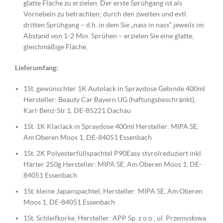
glatte Fläche zu erzielen. Der erste Sprühgang ist als
Vornebeln zu betrachten; durch den zweiten und evtl.
dritten Sprühgang – d.h. in dem Sie „nass in nass“ jeweils im
Abstand von 1-2 Min. Sprühen – erzielen Sie eine glatte,
gleichmäßige Fläche.
Lieferumfang:
1St. gewünschter 1K Autolack in Spraydose Gebinde 400ml
Hersteller: Beauty Car Bayern UG (haftungsbeschränkt),
Karl-Benz-Str.1, DE-85221 Dachau
1St. 1K Klarlack in Spraydose 400ml Hersteller: MIPA SE,
Am Oberen Moos 1, DE-84051 Essenbach
1St. 2K Polyesterfüllspachtel P90Easy styrolreduziert inkl.
Härter 250g Hersteller: MIPA SE, Am Oberen Moos 1, DE-
84051 Essenbach
1St. kleine Japanspachtel, Hersteller: MIPA SE, Am Oberen
Moos 1, DE-84051 Essenbach
1St. Schleifkorke, Hersteller: APP Sp. z o.o., ul. Przemysłowa