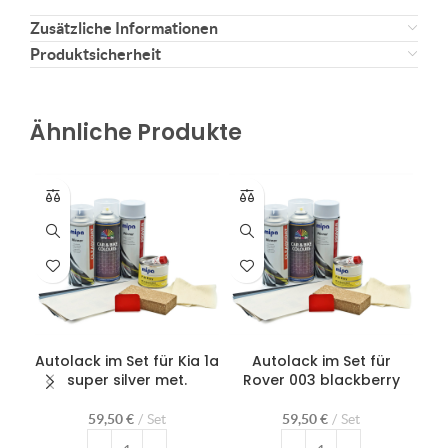
Zusätzliche Informationen
Produktsicherheit
Ähnliche Produkte
Autolack im Set für Kia 1a
Autolack im Set für
Aut
super silver met.
Rover 003 blackberry
59,50
€
Set
59,50
€
Set