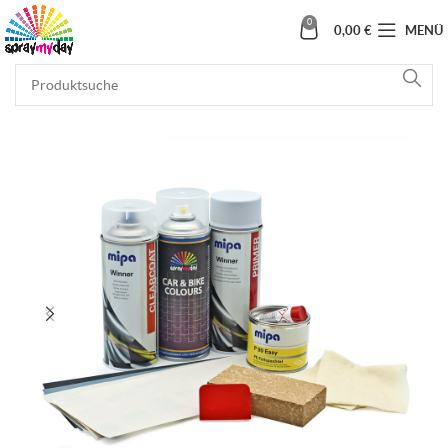
0
0,00
€
MENÜ