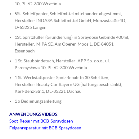
10, PL-62-300 Września
5St. Schleifpapier, Schleifmittel miteinander abgestimmt,
Hersteller: INDASA Schleifmittel GmbH, Monzastraße 4D,
D-63225 Langen
1St. Spritzfüller (Grundierung) in Spraydose Gebinde 400ml,
Hersteller: MIPA SE, Am Oberen Moos 1, DE-84051
Essenbach
1 St. Staubbindetuch, Hersteller: APP Sp. z o.o., ul.
Przemysłowa 10, PL-62-300 Września
1 St. Werkstattposter Spot-Repair in 30 Schritten,
Hersteller: Beauty Car Bayern UG (haftungsbeschränkt),
Karl-Benz-Str.1, DE-85221 Dachau
1 x Bedienungsanleitung
ANWENDUNGSVIDEOS:
Spot-Repair mit BCB-Spraydosen
Felgenreparatur mit BCB-Spraydosen