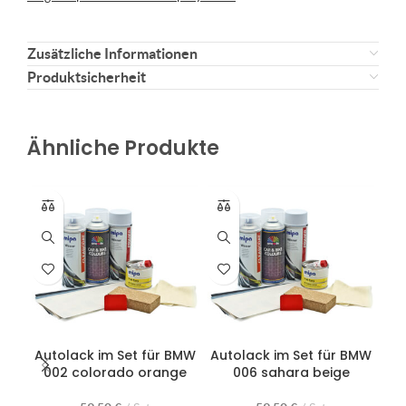
Zusätzliche Informationen
Produktsicherheit
Ähnliche Produkte
Autolack im Set für BMW
Autolack im Set für BMW
Au
002 colorado orange
006 sahara beige