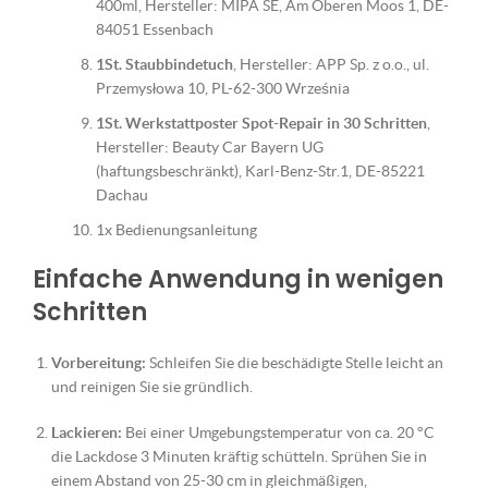
400ml, Hersteller: MIPA SE, Am Oberen Moos 1, DE-
84051 Essenbach
1St. Staubbindetuch
, Hersteller: APP Sp. z o.o., ul.
Przemysłowa 10, PL-62-300 Września
1St. Werkstattposter Spot-Repair in 30 Schritten
,
Hersteller: Beauty Car Bayern UG
(haftungsbeschränkt), Karl-Benz-Str.1, DE-85221
Dachau
1x Bedienungsanleitung
Einfache Anwendung in wenigen
Schritten
Vorbereitung:
Schleifen Sie die beschädigte Stelle leicht an
und reinigen Sie sie gründlich.
Lackieren:
Bei einer Umgebungstemperatur von ca. 20 °C
die Lackdose 3 Minuten kräftig schütteln. Sprühen Sie in
einem Abstand von 25-30 cm in gleichmäßigen,