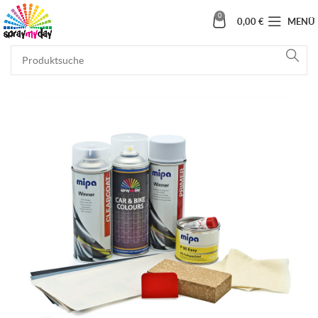
0
0,00
€
MENÜ