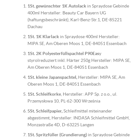
1St. gewünschter 1K Autolack
in Spraydose Gebinde
400ml Hersteller: Beauty Car Bayern UG
(haftungsbeschränkt), Karl-Benz-Str.1, DE-85221
Dachau
1St. 1K Klarlack
in Spraydose 400ml Hersteller:
MIPA SE, Am Oberen Moos 1, DE-84051 Essenbach
1St. 2K Polyesterfüllspachtel P90Eas
y
styrolreduziert inkl. Härter 250g Hersteller: MIPA SE,
Am Oberen Moos 1, DE-84051 Essenbach
1St. kleine Japanspachtel,
Hersteller: MIPA SE, Am
Oberen Moos 1, DE-84051 Essenbach
1St. Schleifkorke
, Hersteller: APP Sp. z o.o., ul.
Przemysłowa 10, PL-62-300 Września
5St. Schleifpapier,
Schleifmittel miteinander
abgestimmt, Hersteller: INDASA Schleifmittel GmbH,
Monzastraße 4D, D-63225 Langen
1St. Spritzfüller (Grundierung)
in Spraydose Gebinde