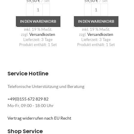
59,50
€
Set
59,50
€
Set
IN DEN WARENKORB
IN DEN WARENKORB
inkl. 19 % MwSt.
inkl. 19 % MwSt.
zzgl.
Versandkosten
zzgl.
Versandkosten
Lieferzeit:
3 Tage
Lieferzeit:
3 Tage
Produkt enthält: 1
Set
Produkt enthält: 1
Set
Service Hotline
Telefonische Unterstützung und Beratung
+49(0)155 672 829 82
Mo-Fr, 09:00 - 18:00 Uhr
Vertrag widerrufen nach EU Recht
Shop Service