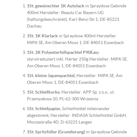
1St. gewünschter 1K Autolack
in Spraydose Gebinde
400ml Hersteller: Beauty Car Bayern UG
(haftungsbeschränkt), Karl-Benz-Str.1, DE-85221
Dachau
1St. 1K Klarlack
in Spraydose 400ml Hersteller:
MIPA SE, Am Oberen Moos 1, DE-84051 Essenbach
1St. 2K Polyesterfüllspachtel P90Eas
y
styrolreduziert inkl. Härter 250g Hersteller: MIPA SE,
Am Oberen Moos 1, DE-84051 Essenbach
1St. kleine Japanspachtel,
Hersteller: MIPA SE, Am
Oberen Moos 1, DE-84051 Essenbach
1St. Schleifkorke
, Hersteller: APP Sp. z o.o., ul.
Przemysłowa 10, PL-62-300 Września
5St. Schleifpapier,
Schleifmittel miteinander
abgestimmt, Hersteller: INDASA Schleifmittel GmbH,
Monzastraße 4D, D-63225 Langen
1St. Spritzfüller (Grundierung)
in Spraydose Gebinde