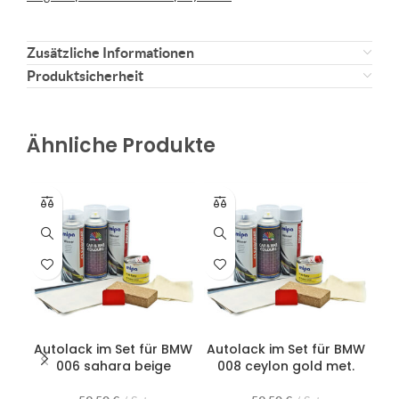
Zusätzliche Informationen
Produktsicherheit
Ähnliche Produkte
Autolack im Set für BMW
Autolack im Set für BMW
Au
006 sahara beige
008 ceylon gold met.