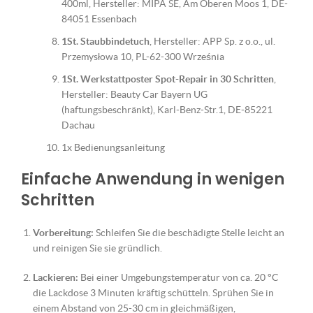
400ml, Hersteller: MIPA SE, Am Oberen Moos 1, DE-
84051 Essenbach
1St. Staubbindetuch
, Hersteller: APP Sp. z o.o., ul.
Przemysłowa 10, PL-62-300 Września
1St. Werkstattposter Spot-Repair in 30 Schritten
,
Hersteller: Beauty Car Bayern UG
(haftungsbeschränkt), Karl-Benz-Str.1, DE-85221
Dachau
1x Bedienungsanleitung
Einfache Anwendung in wenigen
Schritten
Vorbereitung:
Schleifen Sie die beschädigte Stelle leicht an
und reinigen Sie sie gründlich.
Lackieren:
Bei einer Umgebungstemperatur von ca. 20 °C
die Lackdose 3 Minuten kräftig schütteln. Sprühen Sie in
einem Abstand von 25-30 cm in gleichmäßigen,