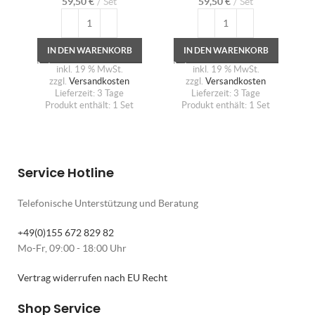
59,50
€
Set
59,50
€
Set
IN DEN WARENKORB
IN DEN WARENKORB
inkl. 19 % MwSt.
inkl. 19 % MwSt.
zzgl.
Versandkosten
zzgl.
Versandkosten
Lieferzeit:
3 Tage
Lieferzeit:
3 Tage
Produkt enthält: 1
Set
Produkt enthält: 1
Set
Service Hotline
Telefonische Unterstützung und Beratung
+49(0)155 672 829 82
Mo-Fr, 09:00 - 18:00 Uhr
Vertrag widerrufen nach EU Recht
Shop Service