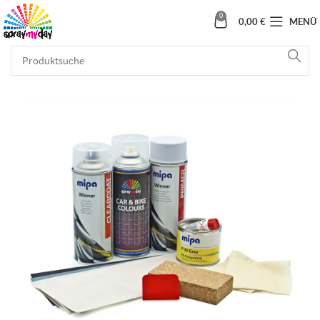
0
0,00
€
MENÜ