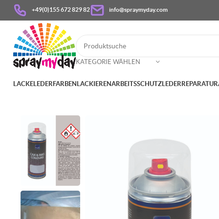
+49(0)155 672 829 82
info@spraymyday.com
KATEGORIE WÄHLEN
LACKE
LEDERFARBEN
LACKIEREN
ARBEITSSCHUTZ
LEDERREPARATUR