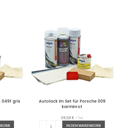
 049f gris
Autolack im Set für Porsche 009
A
karminrot
59,50
€
Set
NKORB
IN DEN WARENKORB