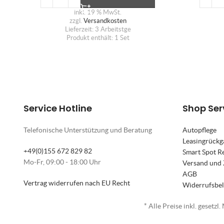
inkl. 19 % MwSt.
zzgl.
Versandkosten
Lieferzeit:
3 Arbeitstge
Produkt enthält: 1
Set
Service Hotline
Shop Ser
Telefonische Unterstützung und Beratung
Autopflege
Leasingrückg
+49(0)155 672 829 82
Smart Spot R
Mo-Fr, 09:00 - 18:00 Uhr
Versand und
AGB
Vertrag widerrufen nach EU Recht
Widerrufsbe
* Alle Preise inkl. gesetzl