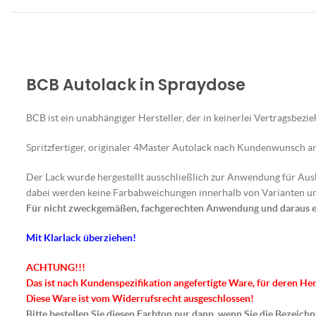
BCB Autolack in Spraydose
BCB ist ein unabhängiger Hersteller, der in keinerlei Vertragsbezi
Spritzfertiger, originaler 4Master Autolack nach Kundenwunsch an
Der Lack wurde hergestellt ausschließlich zur Anwendung für Au
dabei werden keine Farbabweichungen innerhalb von Varianten un
Für nicht zweckgemäßen, fachgerechten Anwendung und daraus 
Mit Klarlack überziehen!
ACHTUNG!!!
Das ist nach Kundenspezifikation angefertigte Ware, für deren He
Diese Ware ist vom Widerrufsrecht ausgeschlossen!
Bitte bestellen Sie diesen Farbton nur dann, wenn Sie die Bezeic