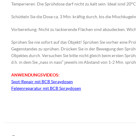
Temperieren: Die Sprühdose darf nicht zu kalt sein. Ideal sind 20°C
Schütteln Sie die Dose ca. 3 Min. kräftig durch, bis die Mischkugel
Vorbereitung: Nicht zu lackierende Flächen sind abzudecken. Wicht
Sprühen Sie nie sofort auf das Objekt! Sprühen Sie vorher eine Pr
Gegenstandes zu sprühen. Drücken Sie in der Bewegung den Sprüh
Objektes durch. Versuchen Sie bitte nicht gleich beim ersten Sprüh
d.h. in dem Sie „nass in nass“ jeweils im Abstand von 1-2 Min. sprüh
ANWENDUNGSVIDEOS:
Spot-Repair mit BCB Spraydosen
Felgenreparatur mit BCB Spraydosen