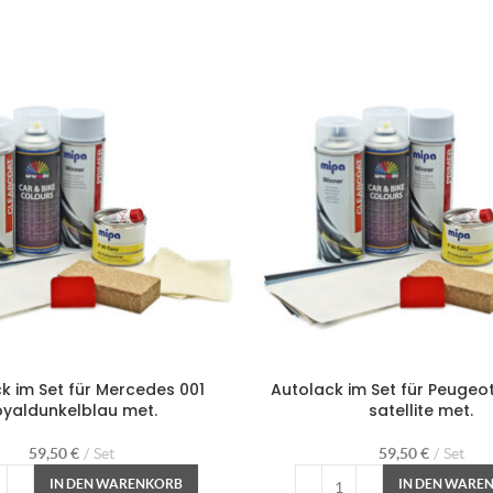
k im Set für Mercedes 001
Autolack im Set für Peugeot
oyaldunkelblau met.
satellite met.
59,50
€
Set
59,50
€
Set
IN DEN WARENKORB
IN DEN WARE