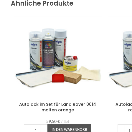
Ähnliche Produkte
Autolack im Set für Land Rover 0014
Autolac
molten orange
r
59,50
€
Set
IN DEN WARENKORB