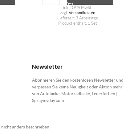
inkl. 19 % MwSt.
zzgl.
Versandkosten
e
Lieferzeit:
3 Arbeitstge
Produkt enthält: 1
Set
Newsletter
Abonnieren Sie den kostenlosen Newsletter und
verpassen Sie keine Neuigkeit oder Aktion mehr
von Autolacke, Motorradlacke, Lederfarben |
Spraymyday.com.
nicht anders beschrieben