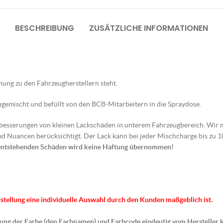
BESCHREIBUNG
ZUSÄTZLICHE INFORMATIONEN
ehung zu den Fahrzeugherstellern steht.
gemischt und befüllt von den BCB-Mitarbeitern in die Spraydose.
sbesserungen von kleinen Lackschäden in unterem Fahrzeugbereich. Wir 
d Nuancen berücksichtigt. Der Lack kann bei jeder Mischcharge bis zu
entstehenden Schäden wird keine Haftung übernommen!
rstellung eine individuelle Auswahl durch den Kunden maßgeblich ist.
hnung der Farbe (den Farbnamen) und Farbcode eindeutig vom Hersteller 