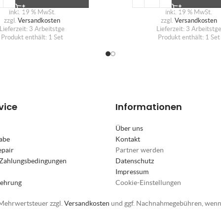
inkl. 19 % MwSt.
inkl. 19 % MwSt.
zzgl.
Versandkosten
zzgl.
Versandkosten
Lieferzeit:
3 Arbeitstge
Lieferzeit:
3 Arbeitstg
Produkt enthält: 1
Set
Produkt enthält: 1
Set
vice
Informationen
Über uns
abe
Kontakt
epair
Partner werden
 Zahlungsbedingungen
Datenschutz
Impressum
lehrung
Cookie-Einstellungen
. Mehrwertsteuer zzgl.
Versandkosten
und ggf. Nachnahmegebühren, wenn 