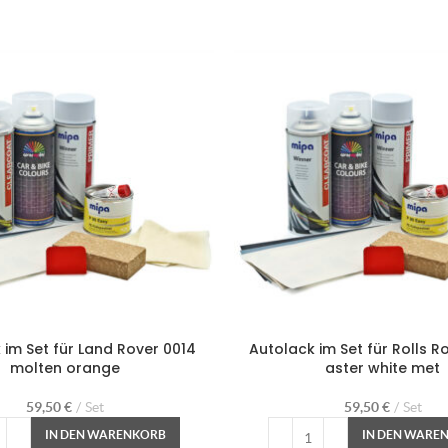
 im Set für Land Rover 0014
Autolack im Set für Rolls 
molten orange
aster white met
59,50
€
Set
59,50
€
Set
IN DEN WARENKORB
IN DEN WARE