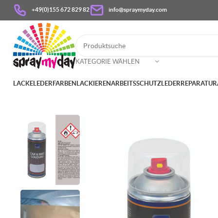
+49(0)155 672 829 82
info@spraymyday.com
KATEGORIE WÄHLEN
LACKE
LEDERFARBEN
LACKIEREN
ARBEITSSCHUTZ
LEDERREPARATUR