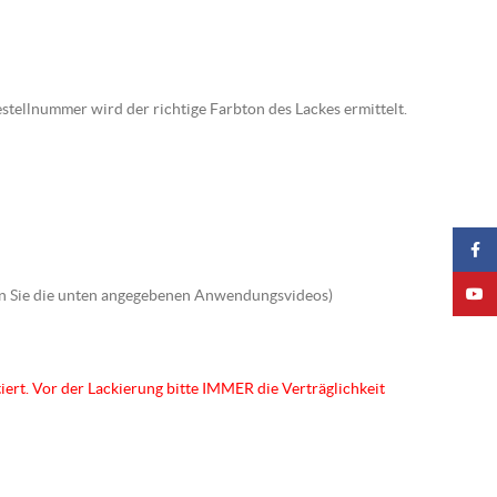
estellnummer wird der richtige Farbton des Lackes ermittelt.
Faceb
YouTu
hten Sie die unten angegebenen Anwendungsvideos)
ert. Vor der Lackierung bitte IMMER die Verträglichkeit