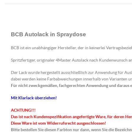
BCB Autolack in Spraydose
BCB ist ein unabhängiger Hersteller, der in keinerlei Vertragsbezi
Spritzfertiger, originaler 4Master Autolack nach Kundenwunsch an
Der Lack wurde hergestellt ausschließlich zur Anwendung für Au
dabei werden keine Farbabweichungen innerhalb von Varianten un
Für nicht zweckgemäßen, fachgerechten Anwendung und daraus 
Mit Klarlack überziehen!
ACHTUNG!!!
Das ist nach Kundenspezifikation angefertigte Ware, für deren He
Diese Ware ist vom Widerrufsrecht ausgeschlossen!
Bitte bestellen Sie diesen Farbton nur dann, wenn Sie die Bezeic