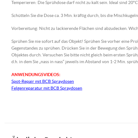
Temperieren: Die Sprühdose darf nicht zu kalt sein. Ideal sind 20°C
Schütteln Sie die Dose ca. 3 Min. kräftig durch, bis die Mischkugel
Vorbereitung: Nicht zu lackierende Flächen sind abzudecken. Wichti
Sprühen Sie nie sofort auf das Objekt! Sprühen Sie vorher eine Pr
Gegenstandes zu sprühen. Drücken Sie in der Bewegung den Sprüh
Objektes durch. Versuchen Sie bitte nicht gleich beim ersten Sprühg
d.h. in dem Sie „nass in nass“ jeweils im Abstand von 1-2 Min. sprüh
ANWENDUNGSVIDEOS:
Spot-Repair mit BCB Spraydosen
Felgenreparatur mit BCB Spraydosen
