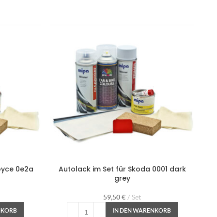
Royce 0e2a
Autolack im Set für Skoda 0001 dark
grey
59,50
€
Set
NKORB
IN DEN WARENKORB