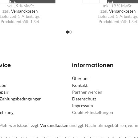
inkl. 19 % MwSt.
inkl. 19 % MwSt.
zzgl.
Versandkosten
zzgl.
Versandkosten
Lieferzeit:
3 Arbeitstge
Lieferzeit:
3 Arbeitstg
Produkt enthält: 1
Set
Produkt enthält: 1
Set
vice
Informationen
Über uns
abe
Kontakt
epair
Partner werden
 Zahlungsbedingungen
Datenschutz
Impressum
lehrung
Cookie-Einstellungen
. Mehrwertsteuer zzgl.
Versandkosten
und ggf. Nachnahmegebühren, wenn 