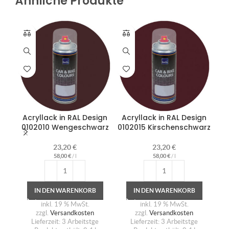
Ähnliche Produkte
Acryllack in RAL Design
Acryllack in RAL Design
Ac
0102010 Wengeschwarz
0102015 Kirschenschwarz
23,20
€
23,20
€
58,00
€
/
l
58,00
€
/
l
IN DEN WARENKORB
IN DEN WARENKORB
inkl. 19 % MwSt.
inkl. 19 % MwSt.
zzgl.
Versandkosten
zzgl.
Versandkosten
Lieferzeit:
3 Arbeitstge
Lieferzeit:
3 Arbeitstge