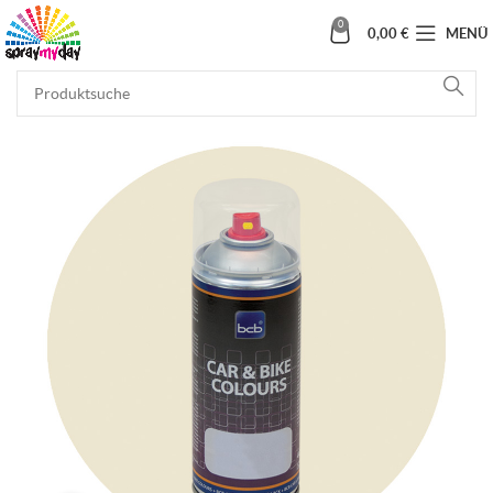
0
0,00
€
MENÜ