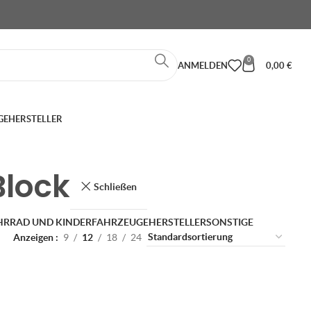
0
ANMELDEN
0,00
€
GE
HERSTELLER
Block
Schließen
HRRAD UND KINDERFAHRZEUGE
HERSTELLER
SONSTIGE
Anzeigen
9
12
18
24