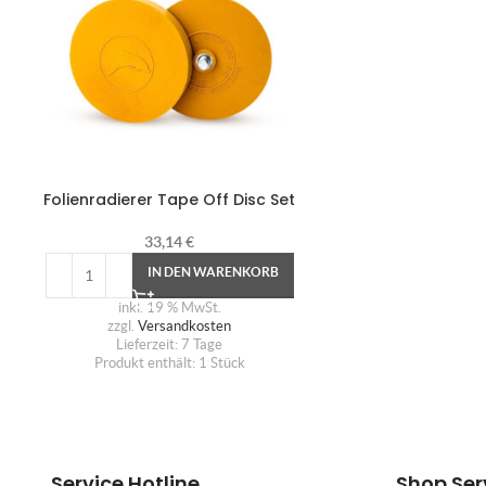
Folienradierer Tape Off Disc Set
33,14
€
IN DEN WARENKORB
inkl. 19 % MwSt.
zzgl.
Versandkosten
Lieferzeit:
7 Tage
Produkt enthält: 1
Stück
Service Hotline
Shop Ser