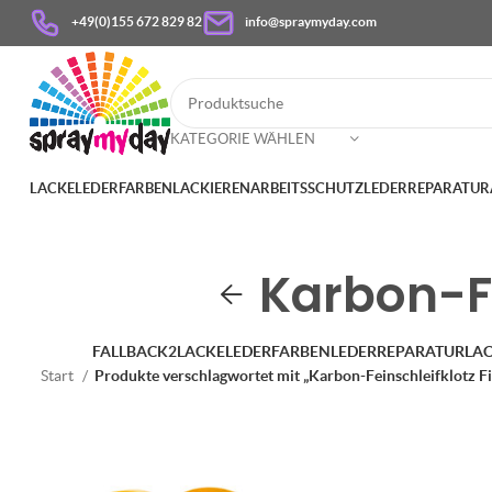
+49(0)155 672 829 82
info@spraymyday.com
KATEGORIE WÄHLEN
LACKE
LEDERFARBEN
LACKIEREN
ARBEITSSCHUTZ
LEDERREPARATUR
Karbon-Fe
FALLBACK2
LACKE
LEDERFARBEN
LEDERREPARATUR
LAC
Start
Produkte verschlagwortet mit „Karbon-Feinschleifklotz F