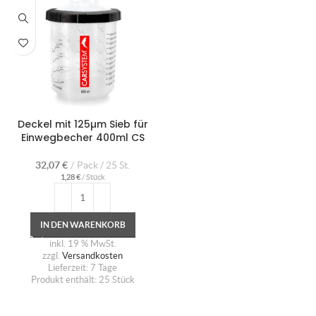
Deckel mit 125µm Sieb für
Einwegbecher 400ml CS
32,07
€
Pack / 25 St.
1,28
€
/
Stück
IN DEN WARENKORB
inkl. 19 % MwSt.
zzgl.
Versandkosten
Lieferzeit:
7 Tage
Produkt enthält: 25
Stück